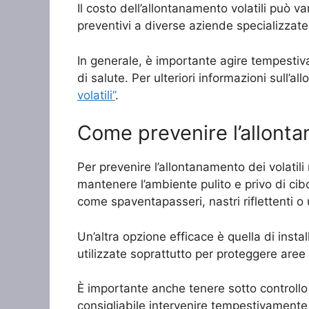
Il costo dell’allontanamento volatili può v
preventivi a diverse aziende specializzate
In generale, è importante agire tempestiva
di salute. Per ulteriori informazioni sull’
volatili”
.
Come prevenire l’allonta
Per prevenire l’allontanamento dei volatil
mantenere l’ambiente pulito e privo di cibo o
come spaventapasseri, nastri riflettenti o 
Un’altra opzione efficace è quella di instal
utilizzate soprattutto per proteggere aree 
È importante anche tenere sotto controllo la
consigliabile intervenire tempestivamente p