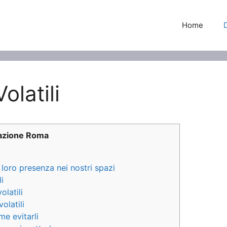
Home
latili
zazione Roma
 loro presenza nei nostri spazi
i
olatili
olatili
me evitarli