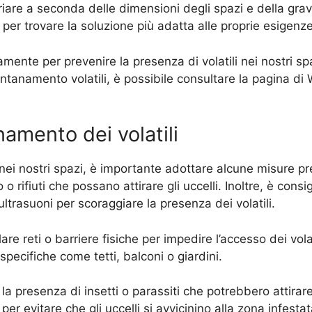
ariare a seconda delle dimensioni degli spazi e della grav
 per trovare la soluzione più adatta alle proprie esigenze
mente per prevenire la presenza di volatili nei nostri s
allontanamento volatili, è possibile consultare la pagina d
namento dei volatili
i nei nostri spazi, è importante adottare alcune misure p
 rifiuti che possano attirare gli uccelli. Inoltre, è consig
ultrasuoni per scoraggiare la presenza dei volatili.
lare reti o barriere fisiche per impedire l’accesso dei vo
specifiche come tetti, balconi o giardini.
 presenza di insetti o parassiti che potrebbero attirare i
er evitare che gli uccelli si avvicinino alla zona infestat