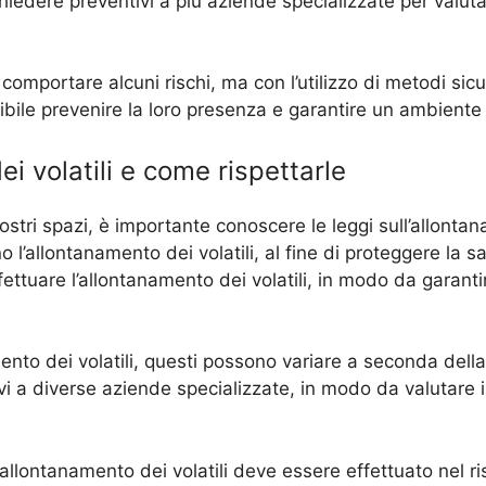
ichiedere preventivi a più aziende specializzate per valuta
ò comportare alcuni rischi, ma con l’utilizzo di metodi sicu
bile prevenire la loro presenza e garantire un ambiente s
ei volatili e come rispettarle
ostri spazi, è importante conoscere le leggi sull’allontanam
 l’allontanamento dei volatili, al fine di proteggere la s
ffettuare l’allontanamento dei volatili, in modo da garantir
nto dei volatili, questi possono variare a seconda della ti
vi a diverse aziende specializzate, in modo da valutare il
llontanamento dei volatili deve essere effettuato nel ri