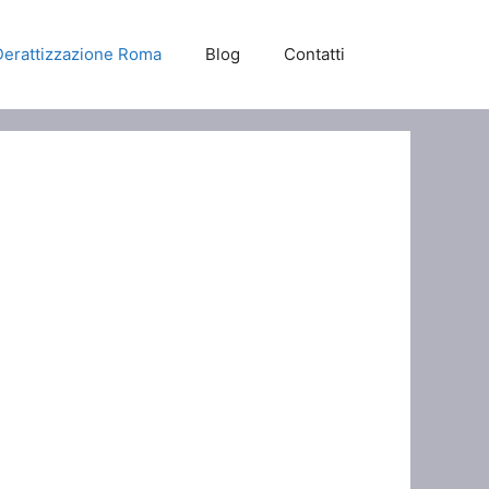
Derattizzazione Roma
Blog
Contatti