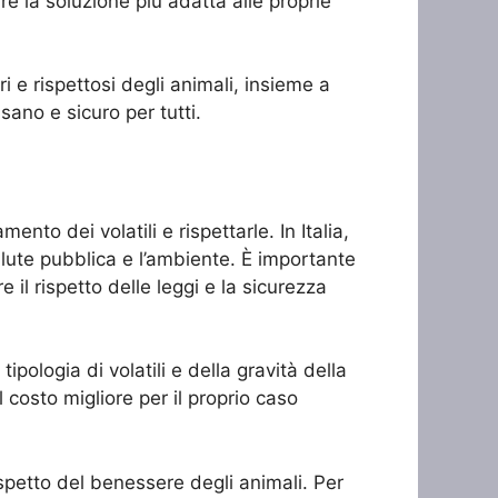
re la soluzione più adatta alle proprie
ri e rispettosi degli animali, insieme a
ano e sicuro per tutti.
ento dei volatili e rispettarle. In Italia,
alute pubblica e l’ambiente. È importante
e il rispetto delle leggi e la sicurezza
pologia di volatili e della gravità della
 costo migliore per il proprio caso
spetto del benessere degli animali. Per