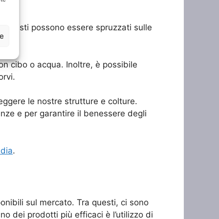
he. Questi possono essere spruzzati sulle
ze
con cibo o acqua. Inoltre, è possibile
orvi.
teggere le nostre strutture e colture.
nze e per garantire il benessere degli
dia
.
ponibili sul mercato. Tra questi, ci sono
 dei prodotti più efficaci è l’utilizzo di