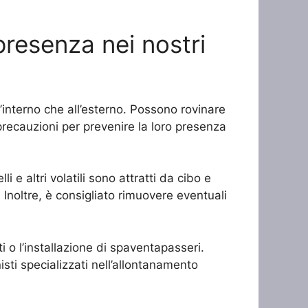
presenza nei nostri
l’interno che all’esterno. Possono rovinare
precauzioni per prevenire la loro presenza
i e altri volatili sono attratti da cibo e
 Inoltre, è consigliato rimuovere eventuali
ti o l’installazione di spaventapasseri.
isti specializzati nell’allontanamento