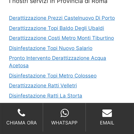
I nostri servizi in Provincia di Roma
Derattizzazione Prezzi Castelnuovo Di Porto
Derattizzazione Topi Baldo Degli Ubaldi
Derattizzazione Costi Metro Monti Tiburtino
Disinfestazione Topi Nuovo Salario
Pronto Intervento Derattizzazione Acqua
Acetosa
Disinfestazione Topi Metro Colosseo
Derattizzazione Ratti Velletri
Disinfestazione Ratti La Storta
Derattizzazione Costi Montelanico
Disinfestazione Topi Colle Portuense
CHIAMA ORA
WHATSAPP
EMAIL