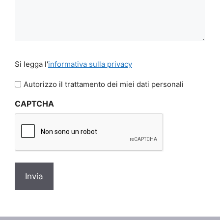
Si
Si legga l'
informativa sulla privacy
legga
l'informativa
Autorizzo il trattamento dei miei dati personali
sulla
CAPTCHA
privacy
*