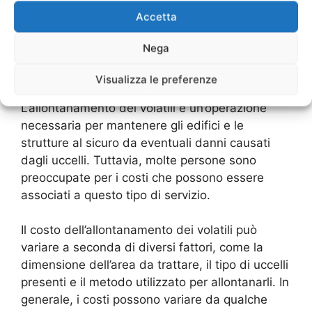
un ambiente più pulito e sicuro senza
Accetta
danneggiare gli animali.
Nega
Costi dell’Allontanamento Volatili
Visualizza le preferenze
L’allontanamento dei volatili è un’operazione
necessaria per mantenere gli edifici e le
strutture al sicuro da eventuali danni causati
dagli uccelli. Tuttavia, molte persone sono
preoccupate per i costi che possono essere
associati a questo tipo di servizio.
Il costo dell’allontanamento dei volatili può
variare a seconda di diversi fattori, come la
dimensione dell’area da trattare, il tipo di uccelli
presenti e il metodo utilizzato per allontanarli. In
generale, i costi possono variare da qualche