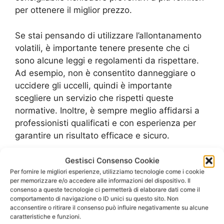
per ottenere il miglior prezzo.
Se stai pensando di utilizzare l’allontanamento
volatili, è importante tenere presente che ci
sono alcune leggi e regolamenti da rispettare.
Ad esempio, non è consentito danneggiare o
uccidere gli uccelli, quindi è importante
scegliere un servizio che rispetti queste
normative. Inoltre, è sempre meglio affidarsi a
professionisti qualificati e con esperienza per
garantire un risultato efficace e sicuro.
Quindi, se stai cercando una soluzione per
Gestisci Consenso Cookie
Per fornire le migliori esperienze, utilizziamo tecnologie come i cookie
gestire la presenza di uccelli indesiderati,
per memorizzare e/o accedere alle informazioni del dispositivo. Il
l’allontanamento volatili potrebbe essere la
consenso a queste tecnologie ci permetterà di elaborare dati come il
risposta. Ricorda di richiedere preventivi e di
comportamento di navigazione o ID unici su questo sito. Non
acconsentire o ritirare il consenso può influire negativamente su alcune
informarti sulle leggi locali prima di procedere
caratteristiche e funzioni.
con il servizio. In questo modo, potrai godere di