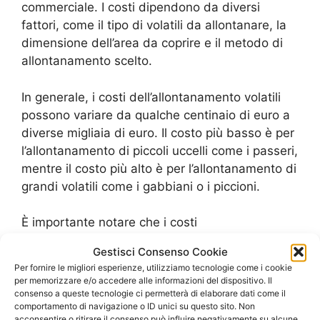
commerciale. I costi dipendono da diversi
fattori, come il tipo di volatili da allontanare, la
dimensione dell’area da coprire e il metodo di
allontanamento scelto.
In generale, i costi dell’allontanamento volatili
possono variare da qualche centinaio di euro a
diverse migliaia di euro. Il costo più basso è per
l’allontanamento di piccoli uccelli come i passeri,
mentre il costo più alto è per l’allontanamento di
grandi volatili come i gabbiani o i piccioni.
È importante notare che i costi
dell’allontanamento volatili possono aumentare
Gestisci Consenso Cookie
se l’infestazione è particolarmente grave o se
Per fornire le migliori esperienze, utilizziamo tecnologie come i cookie
sono necessarie più visite per risolvere il
per memorizzare e/o accedere alle informazioni del dispositivo. Il
problema. Inoltre, alcuni metodi di
consenso a queste tecnologie ci permetterà di elaborare dati come il
comportamento di navigazione o ID unici su questo sito. Non
allontanamento possono richiedere
acconsentire o ritirare il consenso può influire negativamente su alcune