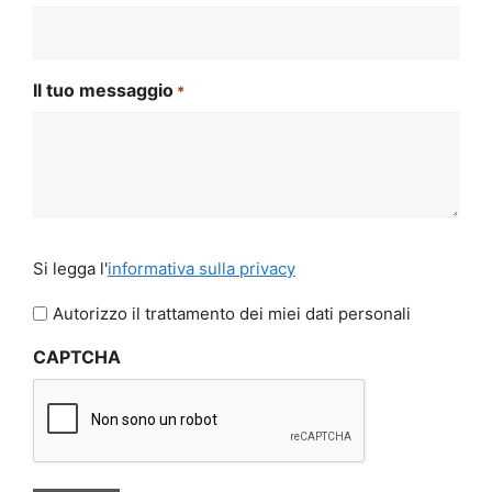
Il tuo messaggio
*
Si
Si legga l'
informativa sulla privacy
legga
l'informativa
Autorizzo il trattamento dei miei dati personali
sulla
CAPTCHA
privacy
*