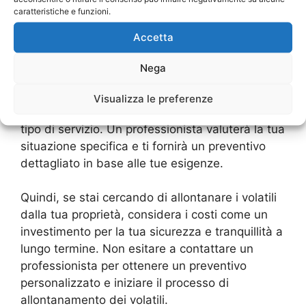
manutenzione periodica per mantenere
caratteristiche e funzioni.
l’efficacia, il che può aumentare i costi a lungo
Accetta
termine.
Nega
Per ottenere un preventivo preciso per
l’allontanamento dei volatili, è consigliabile
Visualizza le preferenze
contattare un’azienda specializzata in questo
tipo di servizio. Un professionista valuterà la tua
situazione specifica e ti fornirà un preventivo
dettagliato in base alle tue esigenze.
Quindi, se stai cercando di allontanare i volatili
dalla tua proprietà, considera i costi come un
investimento per la tua sicurezza e tranquillità a
lungo termine. Non esitare a contattare un
professionista per ottenere un preventivo
personalizzato e iniziare il processo di
allontanamento dei volatili.