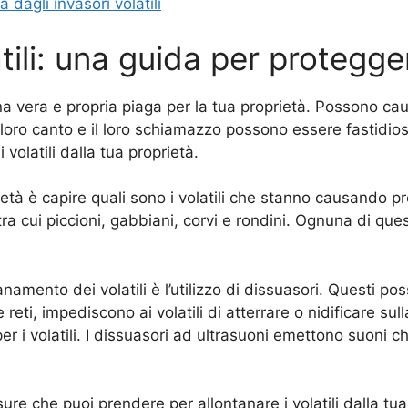
 dagli invasori volatili
ili: una guida per protegger
 una vera e propria piaga per la tua proprietà. Possono cau
l loro canto e il loro schiamazzo possono essere fastidios
 volatili dalla tua proprietà.
ietà è capire quali sono i volatili che stanno causando pr
ra cui piccioni, gabbiani, corvi e rondini. Ognuna di qu
namento dei volatili è l’utilizzo di dissuasori. Questi poss
 le reti, impediscono ai volatili di atterrare o nidificare s
per i volatili. I dissuasori ad ultrasuoni emettono suoni ch
sure che puoi prendere per allontanare i volatili dalla t