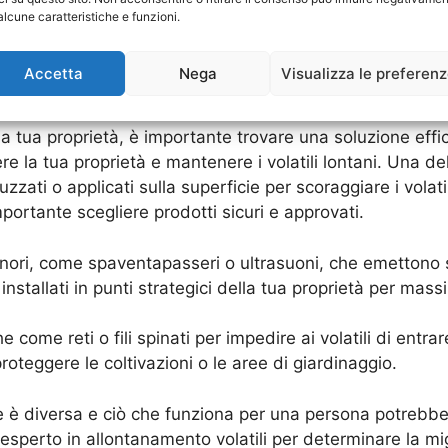
are un esperto in materia. Per ulteriori informazioni sui 
alcune caratteristiche e funzioni.
amento volatili
.
Accetta
Nega
Visualizza le preferen
to volatili: quali sono e come fu
la tua proprietà, è importante trovare una soluzione effic
re la tua proprietà e mantenere i volatili lontani. Una del
zzati o applicati sulla superficie per scoraggiare i volati
portante scegliere prodotti sicuri e approvati.
 sonori, come spaventapasseri o ultrasuoni, che emettono su
nstallati in punti strategici della tua proprietà per massi
he come reti o fili spinati per impedire ai volatili di entr
oteggere le coltivazioni o le aree di giardinaggio.
e è diversa e ciò che funziona per una persona potrebbe
esperto in allontanamento volatili per determinare la mig