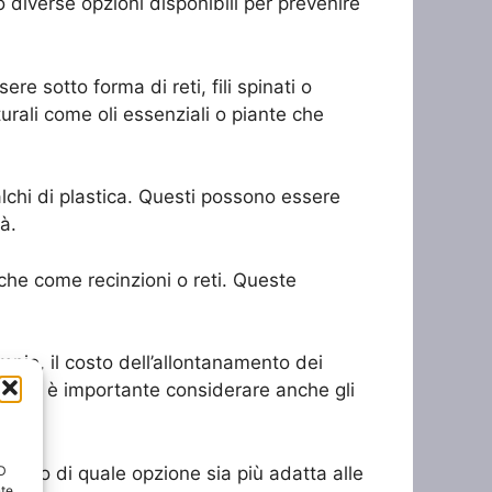
 diverse opzioni disponibili per prevenire
ere sotto forma di reti, fili spinati o
turali come oli essenziali o piante che
falchi di plastica. Questi possono essere
tà.
iche come recinzioni o reti. Queste
mpio, il costo dell’allontanamento dei
noltre, è importante considerare anche gli
i sicuro di quale opzione sia più adatta alle
ID
nte