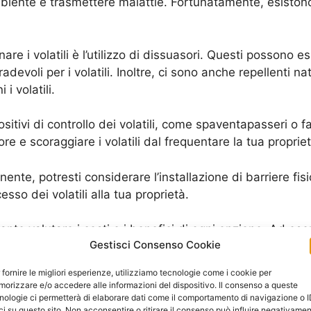
mbiente e trasmettere malattie. Fortunatamente, esistono
re i volatili è l’utilizzo di dissuasori. Questi possono ess
devoli per i volatili. Inoltre, ci sono anche repellenti na
i volatili.
positivi di controllo dei volatili, come spaventapasseri o 
tore e scoraggiare i volatili dal frequentare la tua proprie
nte, potresti considerare l’installazione di barriere fis
sso dei volatili alla tua proprietà.
nte valutare i costi e i benefici di ogni opzione. Ad ese
Gestisci Consenso Cookie
soluzione scelta e delle dimensioni della tua proprietà. I
 volatili.
 fornire le migliori esperienze, utilizziamo tecnologie come i cookie per
orizzare e/o accedere alle informazioni del dispositivo. Il consenso a queste
ci per allontanare i volatili dalla tua proprietà. Se non se
nologie ci permetterà di elaborare dati come il comportamento di navigazione o 
ci su questo sito. Non acconsentire o ritirare il consenso può influire negativame