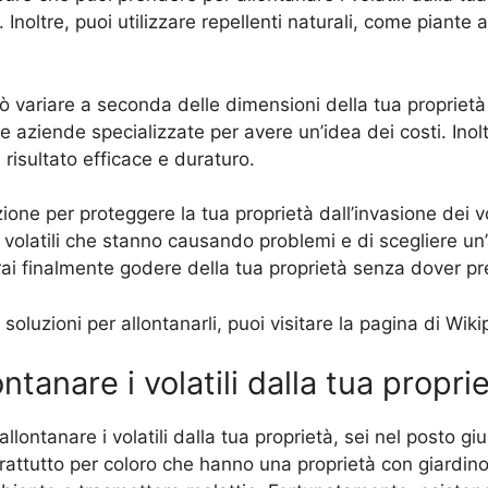
i. Inoltre, puoi utilizzare repellenti naturali, come piante
può variare a seconda delle dimensioni della tua proprietà 
se aziende specializzate per avere un’idea dei costi. Ino
 risultato efficace e duraturo.
one per proteggere la tua proprietà dall’invasione dei vol
 di volatili che stanno causando problemi e di scegliere u
otrai finalmente godere della tua proprietà senza dover pre
le soluzioni per allontanarli, puoi visitare la pagina di Wik
ontanare i volatili dalla tua propri
 allontanare i volatili dalla tua proprietà, sei nel posto g
tutto per coloro che hanno una proprietà con giardino o