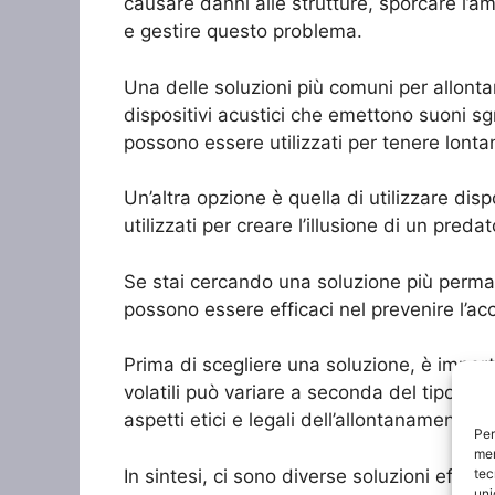
causare danni alle strutture, sporcare l’a
e gestire questo problema.
Una delle soluzioni più comuni per allontana
dispositivi acustici che emettono suoni sgra
possono essere utilizzati per tenere lontani 
Un’altra opzione è quella di utilizzare dis
utilizzati per creare l’illusione di un preda
Se stai cercando una soluzione più permane
possono essere efficaci nel prevenire l’acce
Prima di scegliere una soluzione, è importa
volatili può variare a seconda del tipo di 
aspetti etici e legali dell’allontanamento dei
Per
mem
In sintesi, ci sono diverse soluzioni effica
tec
uni