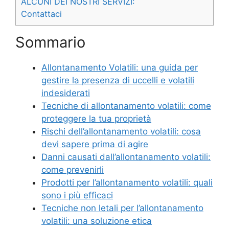
ALCUNI DEI NOSTRI SERVIZI:
Contattaci
Sommario
Allontanamento Volatili: una guida per
gestire la presenza di uccelli e volatili
indesiderati
Tecniche di allontanamento volatili: come
proteggere la tua proprietà
Rischi dell’allontanamento volatili: cosa
devi sapere prima di agire
Danni causati dall’allontanamento volatili:
come prevenirli
Prodotti per l’allontanamento volatili: quali
sono i più efficaci
Tecniche non letali per l’allontanamento
volatili: una soluzione etica