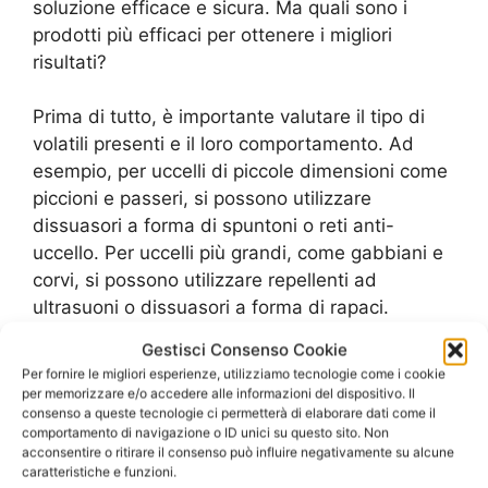
soluzione efficace e sicura. Ma quali sono i
prodotti più efficaci per ottenere i migliori
risultati?
Prima di tutto, è importante valutare il tipo di
volatili presenti e il loro comportamento. Ad
esempio, per uccelli di piccole dimensioni come
piccioni e passeri, si possono utilizzare
dissuasori a forma di spuntoni o reti anti-
uccello. Per uccelli più grandi, come gabbiani e
corvi, si possono utilizzare repellenti ad
ultrasuoni o dissuasori a forma di rapaci.
Gestisci Consenso Cookie
È anche possibile utilizzare prodotti naturali,
Per fornire le migliori esperienze, utilizziamo tecnologie come i cookie
come oli essenziali o gel repellenti a base di
per memorizzare e/o accedere alle informazioni del dispositivo. Il
consenso a queste tecnologie ci permetterà di elaborare dati come il
estratti di piante, per allontanare i volatili in
comportamento di navigazione o ID unici su questo sito. Non
modo non invasivo. Inoltre, per evitare che i
acconsentire o ritirare il consenso può influire negativamente su alcune
volatili si posino su superfici come tetti o
caratteristiche e funzioni.