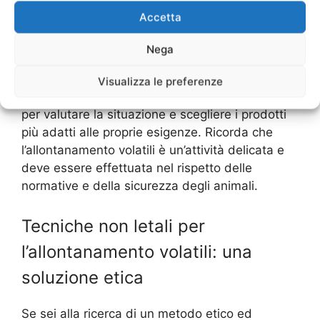
balconi, si possono utilizzare gel repellenti a
Accetta
base di polimeri che rendono le superfici
scivolose e scomode per gli uccelli.
Nega
In ogni caso, è consigliabile rivolgersi a
Visualizza le preferenze
professionisti esperti in allontanamento volatili
per valutare la situazione e scegliere i prodotti
più adatti alle proprie esigenze. Ricorda che
l’allontanamento volatili è un’attività delicata e
deve essere effettuata nel rispetto delle
normative e della sicurezza degli animali.
Tecniche non letali per
l’allontanamento volatili: una
soluzione etica
Se sei alla ricerca di un metodo etico ed