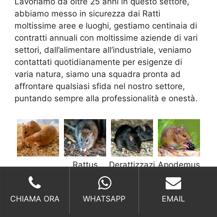
Lavoriamo da oltre 25 anni in questo settore,
abbiamo messo in sicurezza dai Ratti
moltissime aree e luoghi, gestiamo centinaia di
contratti annuali con moltissime aziende di vari
settori, dall’alimentare all’industriale, veniamo
contattati quotidianamente per esigenze di
varia natura, siamo una squadra pronta ad
affrontare qualsiasi sfida nel nostro settore,
puntando sempre alla professionalità e onestà.
Rattus
Derattizzazi
Apodemus
Norvegicus
one Rattus
Sylvaticus
Rattus
CHIAMA ORA
WHATSAPP
EMAIL
DERATTIZZAZIONE ROMA,