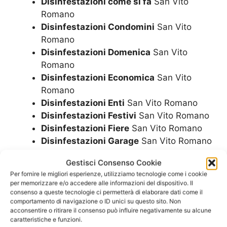
Disinfestazioni come si fa
San Vito
Romano
Disinfestazioni Condomini
San Vito
Romano
Disinfestazioni Domenica
San Vito
Romano
Disinfestazioni Economica
San Vito
Romano
Disinfestazioni Enti
San Vito Romano
Disinfestazioni Festivi
San Vito Romano
Disinfestazioni Fiere
San Vito Romano
Disinfestazioni Garage
San Vito Romano
Disinfestazioni H24
San Vito Romano
Gestisci Consenso Cookie
Disinfestazioni Hotel
San Vito Romano
Per fornire le migliori esperienze, utilizziamo tecnologie come i cookie
Disinfestazioni Locali Commerciali
San
per memorizzare e/o accedere alle informazioni del dispositivo. Il
Vito Romano
consenso a queste tecnologie ci permetterà di elaborare dati come il
comportamento di navigazione o ID unici su questo sito. Non
Disinfestazioni Locali Pubblici
San Vito
acconsentire o ritirare il consenso può influire negativamente su alcune
Romano
caratteristiche e funzioni.