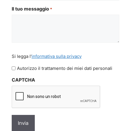
Il tuo messaggio
*
Si
Si legga l'
informativa sulla privacy
legga
l'informativa
Autorizzo il trattamento dei miei dati personali
sulla
CAPTCHA
privacy
*