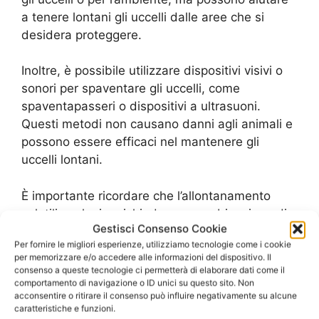
a tenere lontani gli uccelli dalle aree che si
desidera proteggere.
Inoltre, è possibile utilizzare dispositivi visivi o
sonori per spaventare gli uccelli, come
spaventapasseri o dispositivi a ultrasuoni.
Questi metodi non causano danni agli animali e
possono essere efficaci nel mantenere gli
uccelli lontani.
È importante ricordare che l’allontanamento
volatili ecologico richiede una combinazione di
Gestisci Consenso Cookie
diverse strategie e tecniche, in base alle
Per fornire le migliori esperienze, utilizziamo tecnologie come i cookie
esigenze specifiche di ogni situazione. Prima di
per memorizzare e/o accedere alle informazioni del dispositivo. Il
scegliere un metodo, è sempre consigliabile
consenso a queste tecnologie ci permetterà di elaborare dati come il
comportamento di navigazione o ID unici su questo sito. Non
consultare un professionista esperto per
acconsentire o ritirare il consenso può influire negativamente su alcune
valutare la situazione e trovare la soluzione più
caratteristiche e funzioni.