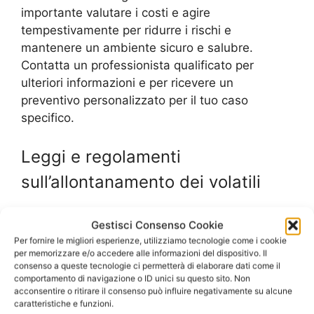
importante valutare i costi e agire
tempestivamente per ridurre i rischi e
mantenere un ambiente sicuro e salubre.
Contatta un professionista qualificato per
ulteriori informazioni e per ricevere un
preventivo personalizzato per il tuo caso
specifico.
Leggi e regolamenti
sull’allontanamento dei volatili
Per gestire in modo efficace la presenza di
Gestisci Consenso Cookie
volatili indesiderati, è importante conoscere le
Per fornire le migliori esperienze, utilizziamo tecnologie come i cookie
leggi e i regolamenti che disciplinano
per memorizzare e/o accedere alle informazioni del dispositivo. Il
consenso a queste tecnologie ci permetterà di elaborare dati come il
l’allontanamento di questi animali. In Italia,
comportamento di navigazione o ID unici su questo sito. Non
l’allontanamento dei volatili è regolato dal
acconsentire o ritirare il consenso può influire negativamente su alcune
Decreto Legislativo 3 aprile 2006, n. 152, che
caratteristiche e funzioni.