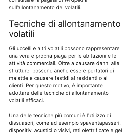
sull’allontanamento dei volatili.
Tecniche di allontanamento
volatili
Gli uccelli e altri volatili possono rappresentare
una vera e propria piaga per le abitazioni e le
attività commerciali. Oltre a causare danni alle
strutture, possono anche essere portatori di
malattie e causare fastidi ai residenti o ai
clienti. Per questo motivo, è importante
adottare delle tecniche di allontanamento
volatili efficaci.
Una delle tecniche più comuni è l’utilizzo di
dissuasori, come ad esempio spaventapasseri,
dispositivi acustici o visivi, reti olettrificate e gel