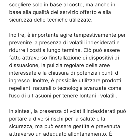
scegliere solo in base al costo, ma anche in
base alla qualità del servizio offerto e alla
sicurezza delle tecniche utilizzate.
Inoltre, è importante agire tempestivamente per
prevenire la presenza di volatili indesiderati e
ridurre i costi a lungo termine. Ciò può essere
fatto attraverso l’installazione di dispositivi di
dissuasione, la pulizia regolare delle aree
interessate e la chiusura di potenziali punti di
ingresso. Inoltre, è possibile utilizzare prodotti
repellenti naturali o tecnologie avanzate come
l’uso di ultrasuoni per tenere lontani i volatili.
In sintesi, la presenza di volatili indesiderati può
portare a diversi rischi per la salute e la
sicurezza, ma può essere gestita e prevenuta
attraverso un adeguato allontanamento. È