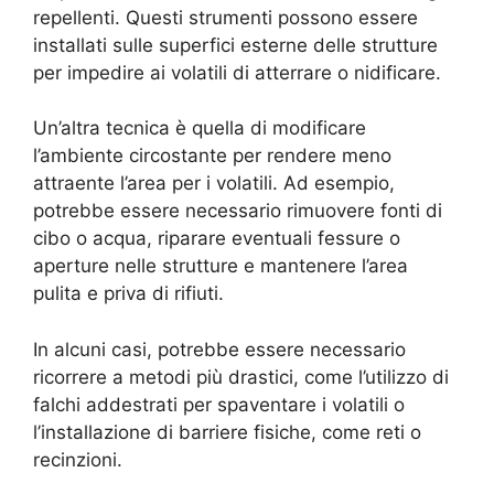
repellenti. Questi strumenti possono essere
installati sulle superfici esterne delle strutture
per impedire ai volatili di atterrare o nidificare.
Un’altra tecnica è quella di modificare
l’ambiente circostante per rendere meno
attraente l’area per i volatili. Ad esempio,
potrebbe essere necessario rimuovere fonti di
cibo o acqua, riparare eventuali fessure o
aperture nelle strutture e mantenere l’area
pulita e priva di rifiuti.
In alcuni casi, potrebbe essere necessario
ricorrere a metodi più drastici, come l’utilizzo di
falchi addestrati per spaventare i volatili o
l’installazione di barriere fisiche, come reti o
recinzioni.