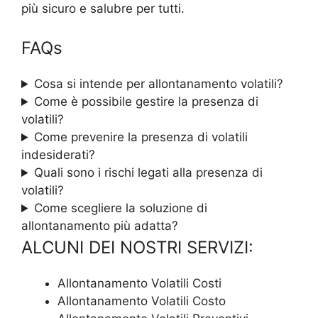
più sicuro e salubre per tutti.
FAQs
Cosa si intende per allontanamento volatili?
Come è possibile gestire la presenza di
volatili?
Come prevenire la presenza di volatili
indesiderati?
Quali sono i rischi legati alla presenza di
volatili?
Come scegliere la soluzione di
allontanamento più adatta?
ALCUNI DEI NOSTRI SERVIZI:
Allontanamento Volatili Costi
Allontanamento Volatili Costo