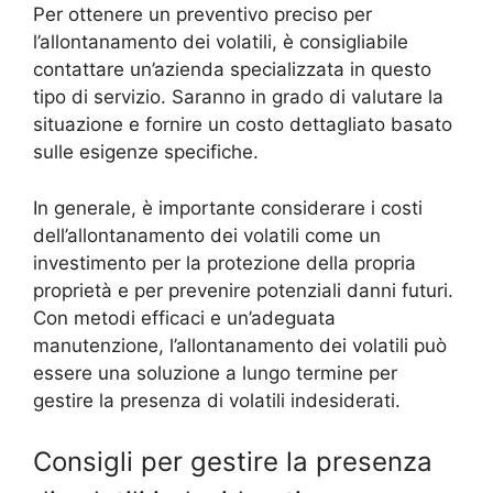
Per ottenere un preventivo preciso per
l’allontanamento dei volatili, è consigliabile
contattare un’azienda specializzata in questo
tipo di servizio. Saranno in grado di valutare la
situazione e fornire un costo dettagliato basato
sulle esigenze specifiche.
In generale, è importante considerare i costi
dell’allontanamento dei volatili come un
investimento per la protezione della propria
proprietà e per prevenire potenziali danni futuri.
Con metodi efficaci e un’adeguata
manutenzione, l’allontanamento dei volatili può
essere una soluzione a lungo termine per
gestire la presenza di volatili indesiderati.
Consigli per gestire la presenza