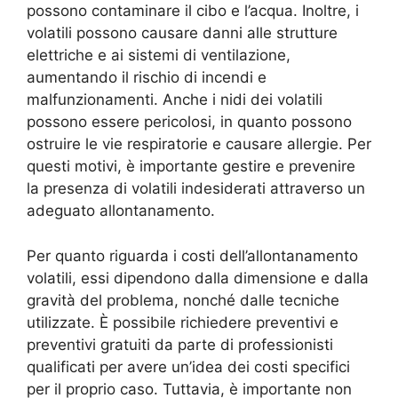
possono contaminare il cibo e l’acqua. Inoltre, i
volatili possono causare danni alle strutture
elettriche e ai sistemi di ventilazione,
aumentando il rischio di incendi e
malfunzionamenti. Anche i nidi dei volatili
possono essere pericolosi, in quanto possono
ostruire le vie respiratorie e causare allergie. Per
questi motivi, è importante gestire e prevenire
la presenza di volatili indesiderati attraverso un
adeguato allontanamento.
Per quanto riguarda i costi dell’allontanamento
volatili, essi dipendono dalla dimensione e dalla
gravità del problema, nonché dalle tecniche
utilizzate. È possibile richiedere preventivi e
preventivi gratuiti da parte di professionisti
qualificati per avere un’idea dei costi specifici
per il proprio caso. Tuttavia, è importante non