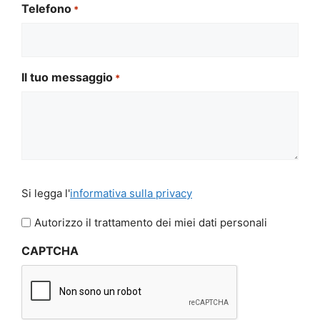
Telefono
*
Il tuo messaggio
*
Si
Si legga l'
informativa sulla privacy
legga
l'informativa
Autorizzo il trattamento dei miei dati personali
sulla
CAPTCHA
privacy
*