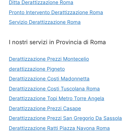
Ditta Derattizzazione Roma
Pronto Intervento Derattizzazione Roma
Servizio Derattizzazione Roma
I nostri servizi in Provincia di Roma
Derattizzazione Prezzi Montecelio
derattizzazione Pigneto
Derattizzazione Costi Madonnetta
Derattizzazione Costi Tuscolana Roma
Derattizzazione Topi Metro Torre Angela
Derattizzazione Prezzi Casape
Derattizzazione Prezzi San Gregorio Da Sassola
Derattizzazione Ratti Piazza Navona Roma