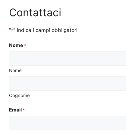
Contattaci
"
" indica i campi obbligatori
*
Nome
*
Nome
Cognome
Email
*