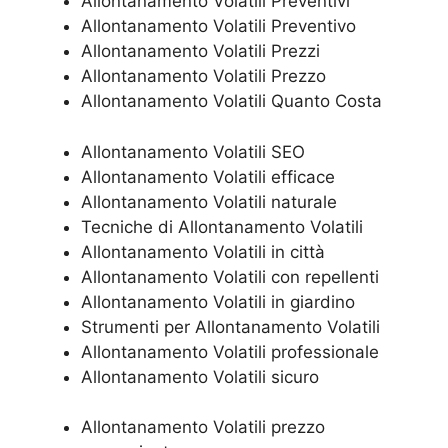
Allontanamento Volatili Preventivi
Allontanamento Volatili Preventivo
Allontanamento Volatili Prezzi
Allontanamento Volatili Prezzo
Allontanamento Volatili Quanto Costa
Allontanamento Volatili SEO
Allontanamento Volatili efficace
Allontanamento Volatili naturale
Tecniche di Allontanamento Volatili
Allontanamento Volatili in città
Allontanamento Volatili con repellenti
Allontanamento Volatili in giardino
Strumenti per Allontanamento Volatili
Allontanamento Volatili professionale
Allontanamento Volatili sicuro
Allontanamento Volatili prezzo