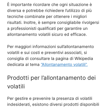
È importante ricordare che ogni situazione è
diversa e potrebbe richiedere l’utilizzo di più
tecniche combinate per ottenere i migliori
risultati. Inoltre, è sempre consigliabile rivolgersi
a professionisti qualificati per garantire un
allontanamento volatili sicuro ed efficace.
Per maggiori informazioni sull’allontanamento
volatili e sui costi e preventivi associati, si
consiglia di consultare la pagina di Wikipedia
dedicata al tema
“Allontanamento volatili”.
Prodotti per l’allontanamento dei
volatili
Per gestire e prevenire la presenza di volatili
indesiderati, esistono diversi prodotti disponibili