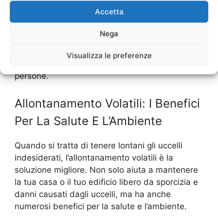
potresti dover proteggere le tue piante o coprire
Accetta
le fonti di cibo per evitare che gli uccelli
ritornino. Inoltre, è importante seguire le
Nega
istruzioni del servizio di allontanamento e
prendere le precauzioni necessarie per
Visualizza le preferenze
garantire la sicurezza degli uccelli e delle
persone.
Allontanamento Volatili: I Benefici
Per La Salute E L’Ambiente
Quando si tratta di tenere lontani gli uccelli
indesiderati, l’allontanamento volatili è la
soluzione migliore. Non solo aiuta a mantenere
la tua casa o il tuo edificio libero da sporcizia e
danni causati dagli uccelli, ma ha anche
numerosi benefici per la salute e l’ambiente.