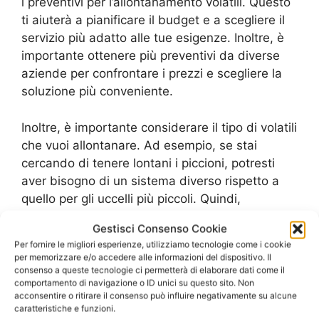
i preventivi per l’allontanamento volatili. Questo
ti aiuterà a pianificare il budget e a scegliere il
servizio più adatto alle tue esigenze. Inoltre, è
importante ottenere più preventivi da diverse
aziende per confrontare i prezzi e scegliere la
soluzione più conveniente.
Inoltre, è importante considerare il tipo di volatili
che vuoi allontanare. Ad esempio, se stai
cercando di tenere lontani i piccioni, potresti
aver bisogno di un sistema diverso rispetto a
quello per gli uccelli più piccoli. Quindi,
assicurati di scegliere un servizio che si adatti
Gestisci Consenso Cookie
alle tue esigenze specifiche.
Per fornire le migliori esperienze, utilizziamo tecnologie come i cookie
per memorizzare e/o accedere alle informazioni del dispositivo. Il
Infine, è importante essere consapevoli dei
consenso a queste tecnologie ci permetterà di elaborare dati come il
comportamento di navigazione o ID unici su questo sito. Non
possibili rischi e delle precauzioni da prendere
acconsentire o ritirare il consenso può influire negativamente su alcune
durante l’allontanamento volatili. Ad esempio,
caratteristiche e funzioni.