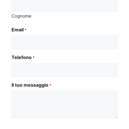
Cognome
Email
*
Telefono
*
Il tuo messaggio
*
Si