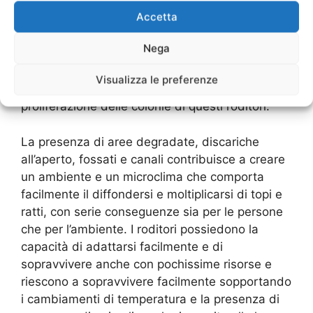
Accetta
La presenza dei topi nei centri urbani e negli
Nega
ambienti produttivi e commerciali è piuttosto
diffusa, in quanto le caratteristiche di questo
Visualizza le preferenze
tipo di strutture favoriscono lo sviluppo e la
proliferazione delle colonie di questi roditori.
La presenza di aree degradate, discariche
all’aperto, fossati e canali contribuisce a creare
un ambiente e un microclima che comporta
facilmente il diffondersi e moltiplicarsi di topi e
ratti, con serie conseguenze sia per le persone
che per l’ambiente. I roditori possiedono la
capacità di adattarsi facilmente e di
sopravvivere anche con pochissime risorse e
riescono a sopravvivere facilmente sopportando
i cambiamenti di temperatura e la presenza di