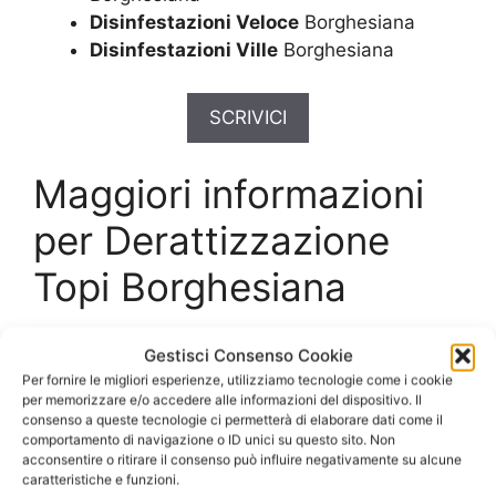
Disinfestazioni Veloce
Borghesiana
Disinfestazioni Ville
Borghesiana
SCRIVICI
Maggiori informazioni
per Derattizzazione
Topi Borghesiana
Interventi di
Gestisci Consenso Cookie
Per fornire le migliori esperienze, utilizziamo tecnologie come i cookie
Derattizzazione Topi
per memorizzare e/o accedere alle informazioni del dispositivo. Il
consenso a queste tecnologie ci permetterà di elaborare dati come il
Borghesiana
per
comportamento di navigazione o ID unici su questo sito. Non
acconsentire o ritirare il consenso può influire negativamente su alcune
caratteristiche e funzioni.
aziende e privati