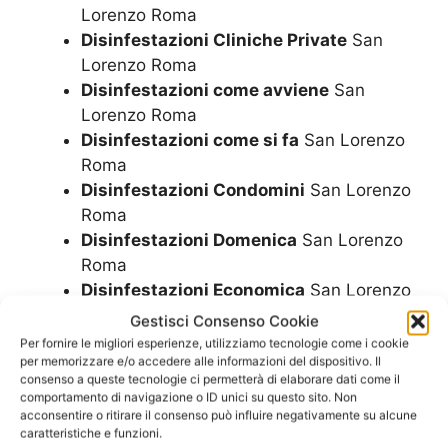
Lorenzo Roma
Disinfestazioni Cliniche Private
San
Lorenzo Roma
Disinfestazioni come avviene
San
Lorenzo Roma
Disinfestazioni come si fa
San Lorenzo
Roma
Disinfestazioni Condomini
San Lorenzo
Roma
Disinfestazioni Domenica
San Lorenzo
Roma
Disinfestazioni Economica
San Lorenzo
Roma
Gestisci Consenso Cookie
Disinfestazioni Enti
San Lorenzo Roma
Per fornire le migliori esperienze, utilizziamo tecnologie come i cookie
per memorizzare e/o accedere alle informazioni del dispositivo. Il
Disinfestazioni Festivi
San Lorenzo
consenso a queste tecnologie ci permetterà di elaborare dati come il
Roma
comportamento di navigazione o ID unici su questo sito. Non
Disinfestazioni Fiere
San Lorenzo Roma
acconsentire o ritirare il consenso può influire negativamente su alcune
caratteristiche e funzioni.
Disinfestazioni Garage
San Lorenzo