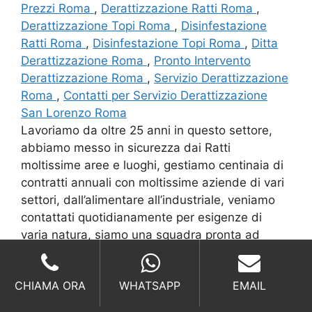
Prezzi Roma
,
Derattizzazione Ratti Roma
,
Derattizzazione Topi Roma
,
Disinfestazione
Ratti Roma
,
Disinfestazione Topi Roma
,
Ditta
Derattizzazione Roma
,
Pronto Intervento
Derattizzazione Roma
,
Servizio Derattizzazione
Roma
,
Contatti per Servizio Derattizzazione
San Lorenzo Roma
Lavoriamo da oltre 25 anni in questo settore,
abbiamo messo in sicurezza dai Ratti
moltissime aree e luoghi, gestiamo centinaia di
contratti annuali con moltissime aziende di vari
settori, dall’alimentare all’industriale, veniamo
contattati quotidianamente per esigenze di
varia natura, siamo una squadra pronta ad
affrontare qualsiasi sfida nel nostro settore,
puntando sempre alla professionalità e onestà.
CHIAMA ORA
WHATSAPP
EMAIL