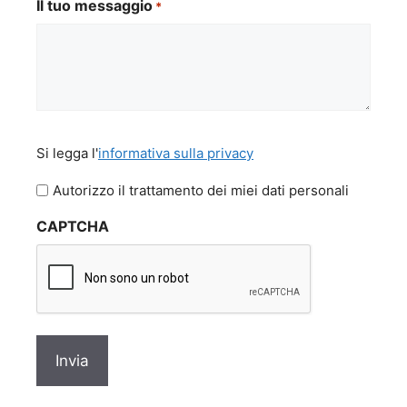
Il tuo messaggio
*
Si
Si legga l'
informativa sulla privacy
legga
l'informativa
Autorizzo il trattamento dei miei dati personali
sulla
CAPTCHA
privacy
*