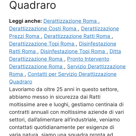
Quadraro
Leggi anche:
Derattizzazione Roma
,
Derattizzazione Costi Roma
,
Derattizzazione
Prezzi Roma
,
Derattizzazione Ratti Roma
,
Derattizzazione Topi Roma
,
Disinfestazione
Ratti Roma
,
Disinfestazione Topi Roma
,
Ditta
Derattizzazione Roma
,
Pronto Intervento
Derattizzazione Roma
,
Servizio Derattizzazione
Roma
,
Contatti per Servizio Derattizzazione
Quadraro
Lavoriamo da oltre 25 anni in questo settore,
abbiamo messo in sicurezza dai Ratti
moltissime aree e luoghi, gestiamo centinaia di
contratti annuali con moltissime aziende di vari
settori, dall’alimentare all’industriale, veniamo
contattati quotidianamente per esigenze di
varia natura, siamo una squadra pronta ad