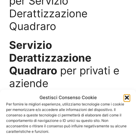
per Servizio
Derattizzazione
Quadraro
Servizio
Derattizzazione
Quadraro
per privati e
aziende
Gestisci Consenso Cookie
Le infestazioni di topi e ratti sono molto diffuse,
Per fornire le migliori esperienze, utilizziamo tecnologie come i cookie
non solo in campagna ma anche negli ambienti
per memorizzare e/o accedere alle informazioni del dispositivo. Il
urbani, e rappresentano un problema non
consenso a queste tecnologie ci permetterà di elaborare dati come il
comportamento di navigazione o ID unici su questo sito. Non
irrilevante nei confronti dell’igiene, della salute e
acconsentire o ritirare il consenso può influire negativamente su alcune
dell’ambiente naturale.
caratteristiche e funzioni.