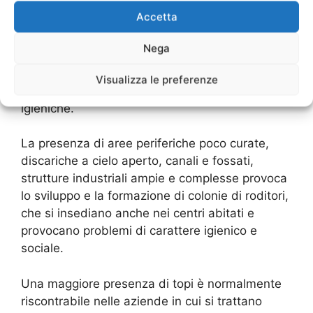
Accetta
Il proliferare dei topi costituisce un indice di
squilibrio ambientale, in quanto conferma
Nega
l’estinzione o comunque l’assenza dei predatori
naturali (in genere rapaci o rettili) oltre ad una
Visualizza le preferenze
situazione di degrado e di scarse condizioni
igieniche.
La presenza di aree periferiche poco curate,
discariche a cielo aperto, canali e fossati,
strutture industriali ampie e complesse provoca
lo sviluppo e la formazione di colonie di roditori,
che si insediano anche nei centri abitati e
provocano problemi di carattere igienico e
sociale.
Una maggiore presenza di topi è normalmente
riscontrabile nelle aziende in cui si trattano