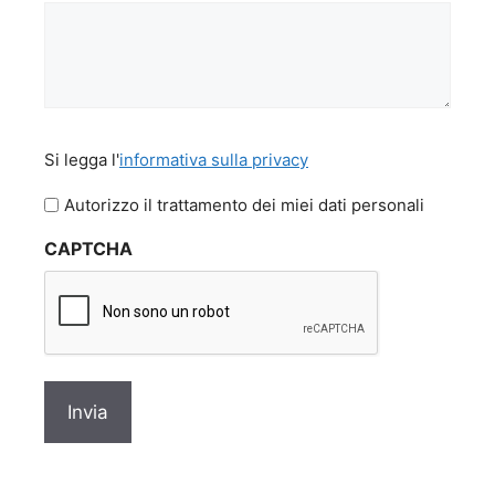
Si
Si legga l'
informativa sulla privacy
legga
l'informativa
Autorizzo il trattamento dei miei dati personali
sulla
CAPTCHA
privacy
*