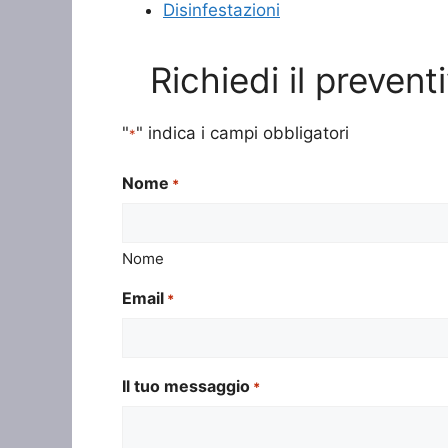
Disinfestazioni
Richiedi il preven
"
" indica i campi obbligatori
*
Nome
*
Nome
Email
*
Il tuo messaggio
*