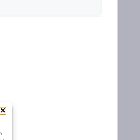
ID
nte