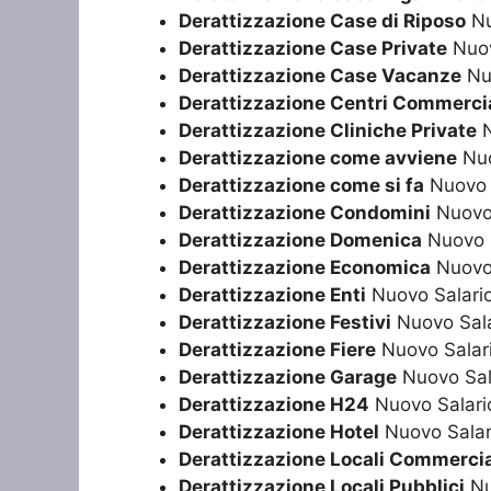
Derattizzazione Case di Riposo
Nu
Derattizzazione Case Private
Nuov
Derattizzazione Case Vacanze
Nuo
Derattizzazione Centri Commercia
Derattizzazione Cliniche Private
N
Derattizzazione come avviene
Nuo
Derattizzazione come si fa
Nuovo 
Derattizzazione Condomini
Nuovo 
Derattizzazione Domenica
Nuovo S
Derattizzazione Economica
Nuovo 
Derattizzazione Enti
Nuovo Salari
Derattizzazione Festivi
Nuovo Sala
Derattizzazione Fiere
Nuovo Salar
Derattizzazione Garage
Nuovo Sal
Derattizzazione H24
Nuovo Salari
Derattizzazione Hotel
Nuovo Salar
Derattizzazione Locali Commercia
Derattizzazione Locali Pubblici
Nu