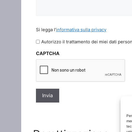
Si
Si legga l'
informativa sulla privacy
legga
l'informativa
Autorizzo il trattamento dei miei dati person
sulla
CAPTCHA
privacy
*
Per
mem
tec
uni