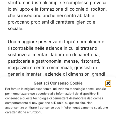
strutture industriali ampie e complesse provoca
lo sviluppo e la formazione di colonie di roditori,
che si insediano anche nei centri abitati e
provocano problemi di carattere igienico e
sociale.
Una maggiore presenza di topi è normalmente
riscontrabile nelle aziende in cui si trattano
sostanze alimentari: laboratori di panetteria,
pasticceria e gastronomia, mense, ristoranti,
magazzini e centri commerciali, grossisti di
generi alimentari, aziende di dimensioni grandi
o piccole che si occupino della lavorazione e
Gestisci Consenso Cookie
produzione di alimenti.
Per fornire le migliori esperienze, utilizziamo tecnologie come i cookie
per memorizzare e/o accedere alle informazioni del dispositivo. Il
consenso a queste tecnologie ci permetterà di elaborare dati come il
Il
Servizio Derattizzazione Eur
si rivolge a
comportamento di navigazione o ID unici su questo sito. Non
privati e aziende con l’intento di fornire un
acconsentire o ritirare il consenso può influire negativamente su alcune
caratteristiche e funzioni.
supporto professionale e affidabile nella