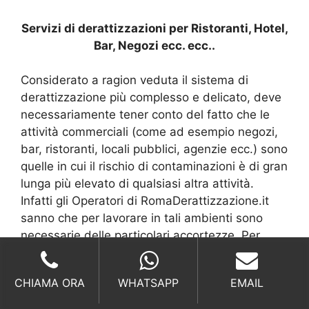
Servizi di derattizzazioni per Ristoranti, Hotel,
Bar, Negozi ecc. ecc..
Considerato a ragion veduta il sistema di
derattizzazione più complesso e delicato, deve
necessariamente tener conto del fatto che le
attività commerciali (come ad esempio negozi,
bar, ristoranti, locali pubblici, agenzie ecc.) sono
quelle in cui il rischio di contaminazioni è di gran
lunga più elevato di qualsiasi altra attività.
Infatti gli Operatori di RomaDerattizzazione.it
sanno che per lavorare in tali ambienti sono
necessarie delle particolari accortezze. Per
esempio presso locali, bar e ristoranti non si
può di norma procedere alla collocazione di
CHIAMA ORA
WHATSAPP
EMAIL
esche rodenticide in presenza conclamata di
tracce visibili oppure odorose, ma bisognerebbe