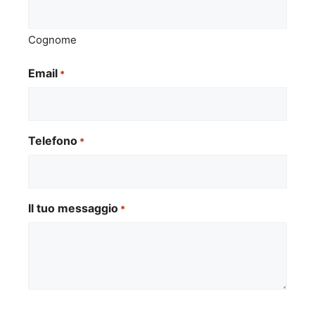
Cognome
Email
*
Telefono
*
Il tuo messaggio
*
Si