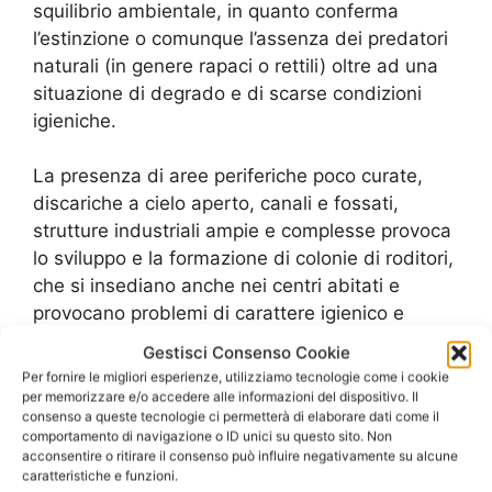
squilibrio ambientale, in quanto conferma
l’estinzione o comunque l’assenza dei predatori
naturali (in genere rapaci o rettili) oltre ad una
situazione di degrado e di scarse condizioni
igieniche.
La presenza di aree periferiche poco curate,
discariche a cielo aperto, canali e fossati,
strutture industriali ampie e complesse provoca
lo sviluppo e la formazione di colonie di roditori,
che si insediano anche nei centri abitati e
provocano problemi di carattere igienico e
sociale.
Gestisci Consenso Cookie
Per fornire le migliori esperienze, utilizziamo tecnologie come i cookie
Una maggiore presenza di topi è normalmente
per memorizzare e/o accedere alle informazioni del dispositivo. Il
consenso a queste tecnologie ci permetterà di elaborare dati come il
riscontrabile nelle aziende in cui si trattano
comportamento di navigazione o ID unici su questo sito. Non
sostanze alimentari: laboratori di panetteria,
acconsentire o ritirare il consenso può influire negativamente su alcune
caratteristiche e funzioni.
pasticceria e gastronomia, mense, ristoranti,