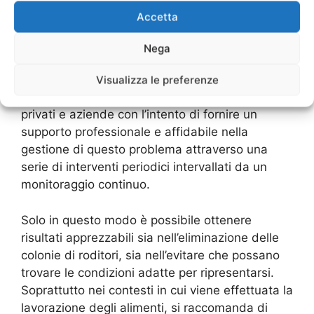
magazzini e centri commerciali, grossisti di
Accetta
generi alimentari, aziende di dimensioni grandi
o piccole che si occupino della lavorazione e
Nega
produzione di alimenti.
Visualizza le preferenze
Il
Servizio Derattizzazione Cave
si rivolge a
privati e aziende con l’intento di fornire un
supporto professionale e affidabile nella
gestione di questo problema attraverso una
serie di interventi periodici intervallati da un
monitoraggio continuo.
Solo in questo modo è possibile ottenere
risultati apprezzabili sia nell’eliminazione delle
colonie di roditori, sia nell’evitare che possano
trovare le condizioni adatte per ripresentarsi.
Soprattutto nei contesti in cui viene effettuata la
lavorazione degli alimenti, si raccomanda di