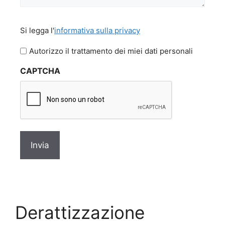
Si
Si legga l'
informativa sulla privacy
legga
l'informativa
Autorizzo il trattamento dei miei dati personali
sulla
CAPTCHA
privacy
*
Derattizzazione