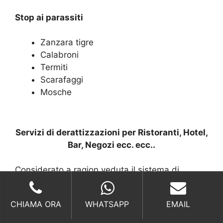
Stop ai parassiti
Zanzara tigre
Calabroni
Termiti
Scarafaggi
Mosche
Servizi di derattizzazioni per Ristoranti, Hotel,
Bar, Negozi ecc. ecc..
Considerato a ragion veduta il sistema di
derattizzazione più complesso e delicato, deve
necessariamente tener conto del fatto che le
CHIAMA ORA
WHATSAPP
EMAIL
attività commerciali (come ad esempio negozi,
bar, ristoranti, locali pubblici, agenzie ecc.) sono