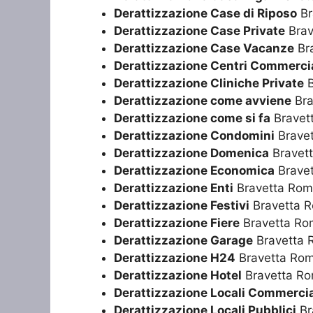
Derattizzazione Case di Riposo
Br
Derattizzazione Case Private
Brav
Derattizzazione Case Vacanze
Br
Derattizzazione Centri Commercia
Derattizzazione Cliniche Private
B
Derattizzazione come avviene
Bra
Derattizzazione come si fa
Bravet
Derattizzazione Condomini
Brave
Derattizzazione Domenica
Bravet
Derattizzazione Economica
Brave
Derattizzazione Enti
Bravetta Ro
Derattizzazione Festivi
Bravetta 
Derattizzazione Fiere
Bravetta Ro
Derattizzazione Garage
Bravetta 
Derattizzazione H24
Bravetta Ro
Derattizzazione Hotel
Bravetta R
Derattizzazione Locali Commercia
Derattizzazione Locali Pubblici
Br