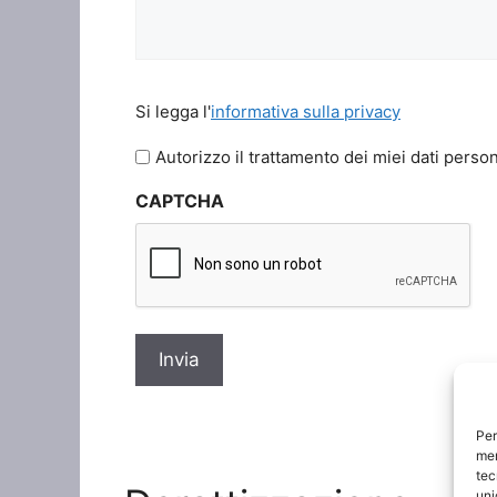
Si
Si legga l'
informativa sulla privacy
legga
l'informativa
Autorizzo il trattamento dei miei dati person
sulla
CAPTCHA
privacy
*
Per
mem
tec
uni