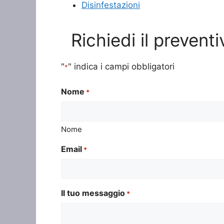
Disinfestazioni
Richiedi il preven
"
" indica i campi obbligatori
*
Nome
*
Nome
Email
*
Il tuo messaggio
*