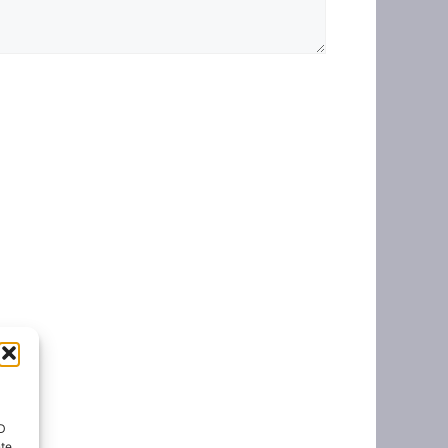
ID
nte