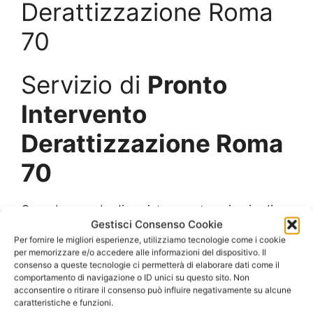
Derattizzazione Roma
70
Servizio di
Pronto
Intervento
Derattizzazione Roma
70
Quando accade di avvistare un topo in giardino,
Gestisci Consenso Cookie
in casa, in un magazzino o in uno spazio
Per fornire le migliori esperienze, utilizziamo tecnologie come i cookie
aziendale, è bene allarmarsi, poiché significa
per memorizzare e/o accedere alle informazioni del dispositivo. Il
che l’area è già infestata da una colonia.
consenso a queste tecnologie ci permetterà di elaborare dati come il
comportamento di navigazione o ID unici su questo sito. Non
acconsentire o ritirare il consenso può influire negativamente su alcune
I topi vivono generalmente in famiglie piuttosto
caratteristiche e funzioni.