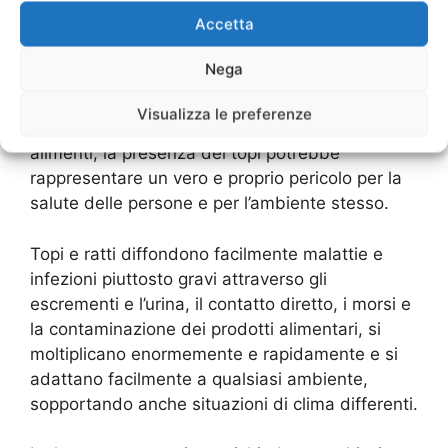
numerose, escono all’esterno solo nelle ore
Accetta
notturne e scavano cunicoli e gallerie impossibili
da scorgere senza effettuare una ricerca.
Nega
Specialmente nelle aziende dove viene
Visualizza le preferenze
effettuala la lavorazione e produzione di
alimenti, la presenza dei topi potrebbe
rappresentare un vero e proprio pericolo per la
salute delle persone e per l’ambiente stesso.
Topi e ratti diffondono facilmente malattie e
infezioni piuttosto gravi attraverso gli
escrementi e l’urina, il contatto diretto, i morsi e
la contaminazione dei prodotti alimentari, si
moltiplicano enormemente e rapidamente e si
adattano facilmente a qualsiasi ambiente,
sopportando anche situazioni di clima differenti.