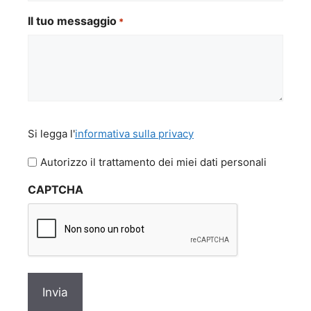
Il tuo messaggio
*
Si
Si legga l'
informativa sulla privacy
legga
l'informativa
Autorizzo il trattamento dei miei dati personali
sulla
CAPTCHA
privacy
*