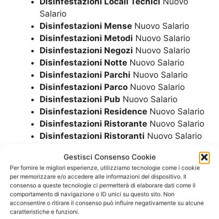
Disinfestazioni Locali Tecnici
Nuovo
Salario
Disinfestazioni Mense
Nuovo Salario
Disinfestazioni Metodi
Nuovo Salario
Disinfestazioni Negozi
Nuovo Salario
Disinfestazioni Notte
Nuovo Salario
Disinfestazioni Parchi
Nuovo Salario
Disinfestazioni Parco
Nuovo Salario
Disinfestazioni Pub
Nuovo Salario
Disinfestazioni Residence
Nuovo Salario
Disinfestazioni Ristorante
Nuovo Salario
Disinfestazioni Ristoranti
Nuovo Salario
Disinfestazioni Scuole
Nuovo Salario
Gestisci Consenso Cookie
Disinfestazioni Sistemi
Nuovo Salario
Per fornire le migliori esperienze, utilizziamo tecnologie come i cookie
Disinfestazioni Topi in Casa
Nuovo
per memorizzare e/o accedere alle informazioni del dispositivo. Il
Salario
consenso a queste tecnologie ci permetterà di elaborare dati come il
comportamento di navigazione o ID unici su questo sito. Non
Disinfestazioni Topi in Giardino
Nuovo
acconsentire o ritirare il consenso può influire negativamente su alcune
Salario
caratteristiche e funzioni.