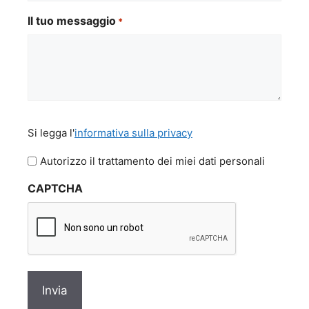
Il tuo messaggio
*
Si
Si legga l'
informativa sulla privacy
legga
l'informativa
Autorizzo il trattamento dei miei dati personali
sulla
CAPTCHA
privacy
*