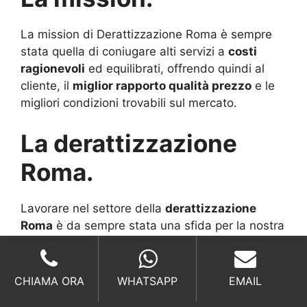
La mission di Derattizzazione Roma è sempre
stata quella di coniugare alti servizi a
costi
ragionevoli
ed equilibrati, offrendo quindi al
cliente, il
miglior rapporto qualità prezzo
e le
migliori condizioni trovabili sul mercato.
La derattizzazione
Roma.
Lavorare nel settore della
derattizzazione
Roma
è da sempre stata una sfida per la nostra
società, una sfida al cambiamento al saper
rintracciare sul mercato prodotti sempre più
“
naturali
” e sempre meno compromettenti dal
CHIAMA ORA
WHATSAPP
EMAIL
punto di vista delle biodiversità nel mondo