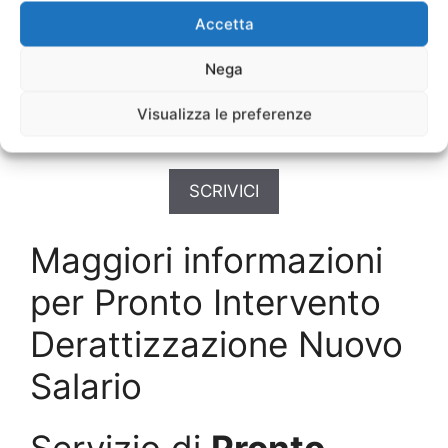
Disinfestazioni Uffici
Nuovo Salario
Accetta
Disinfestazioni Urgente
Nuovo Salario
Disinfestazioni Vani Ascensori
Nuovo
Nega
Salario
Disinfestazioni Veloce
Nuovo Salario
Visualizza le preferenze
Disinfestazioni Ville
Nuovo Salario
SCRIVICI
Maggiori informazioni
per Pronto Intervento
Derattizzazione Nuovo
Salario