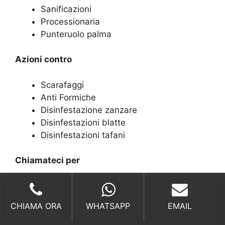
Sanificazioni
Processionaria
Punteruolo palma
Azioni contro
Scarafaggi
Anti Formiche
Disinfestazione zanzare
Disinfestazioni blatte
Disinfestazioni tafani
Chiamateci per
Disinfestazione pulci
Anti blattella germanica
CHIAMA ORA
WHATSAPP
EMAIL
Disinfestazioni mosche
Anti fuochista