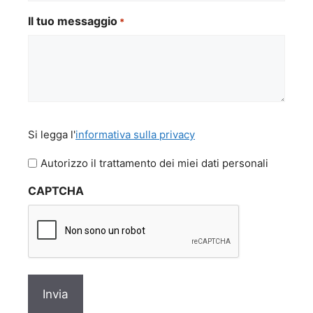
Il tuo messaggio
*
Si
Si legga l'
informativa sulla privacy
legga
l'informativa
Autorizzo il trattamento dei miei dati personali
sulla
CAPTCHA
privacy
*