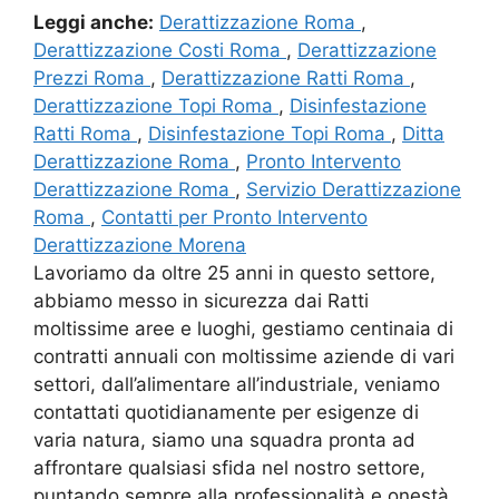
Leggi anche:
Derattizzazione Roma
,
Derattizzazione Costi Roma
,
Derattizzazione
Prezzi Roma
,
Derattizzazione Ratti Roma
,
Derattizzazione Topi Roma
,
Disinfestazione
Ratti Roma
,
Disinfestazione Topi Roma
,
Ditta
Derattizzazione Roma
,
Pronto Intervento
Derattizzazione Roma
,
Servizio Derattizzazione
Roma
,
Contatti per Pronto Intervento
Derattizzazione Morena
Lavoriamo da oltre 25 anni in questo settore,
abbiamo messo in sicurezza dai Ratti
moltissime aree e luoghi, gestiamo centinaia di
contratti annuali con moltissime aziende di vari
settori, dall’alimentare all’industriale, veniamo
contattati quotidianamente per esigenze di
varia natura, siamo una squadra pronta ad
affrontare qualsiasi sfida nel nostro settore,
puntando sempre alla professionalità e onestà.