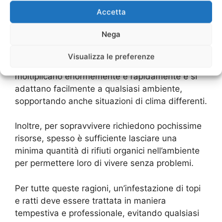
salute delle persone e per l’ambiente stesso.
Accetta
Topi e ratti diffondono facilmente malattie e
Nega
infezioni piuttosto gravi attraverso gli
escrementi e l’urina, il contatto diretto, i morsi e
Visualizza le preferenze
la contaminazione dei prodotti alimentari, si
moltiplicano enormemente e rapidamente e si
adattano facilmente a qualsiasi ambiente,
sopportando anche situazioni di clima differenti.
Inoltre, per sopravvivere richiedono pochissime
risorse, spesso è sufficiente lasciare una
minima quantità di rifiuti organici nell’ambiente
per permettere loro di vivere senza problemi.
Per tutte queste ragioni, un’infestazione di topi
e ratti deve essere trattata in maniera
tempestiva e professionale, evitando qualsiasi