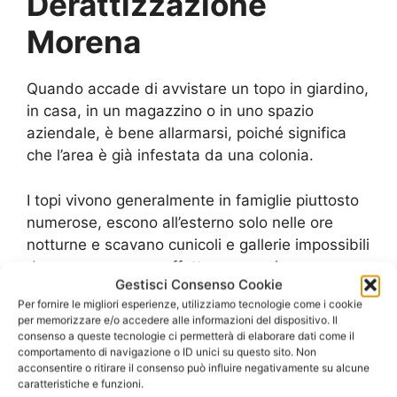
Derattizzazione
Morena
Quando accade di avvistare un topo in giardino,
in casa, in un magazzino o in uno spazio
aziendale, è bene allarmarsi, poiché significa
che l’area è già infestata da una colonia.
I topi vivono generalmente in famiglie piuttosto
numerose, escono all’esterno solo nelle ore
notturne e scavano cunicoli e gallerie impossibili
da scorgere senza effettuare una ricerca.
Gestisci Consenso Cookie
Per fornire le migliori esperienze, utilizziamo tecnologie come i cookie
Specialmente nelle aziende dove viene
per memorizzare e/o accedere alle informazioni del dispositivo. Il
effettuala la lavorazione e produzione di
consenso a queste tecnologie ci permetterà di elaborare dati come il
comportamento di navigazione o ID unici su questo sito. Non
alimenti, la presenza dei topi potrebbe
acconsentire o ritirare il consenso può influire negativamente su alcune
rappresentare un vero e proprio pericolo per la
caratteristiche e funzioni.