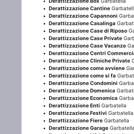
Derattizzazione Box
Garbatella
Derattizzazione Cantine
Garbatel
Derattizzazione Capannoni
Garbat
Derattizzazione Casalinga
Garbat
Derattizzazione Case di Riposo
Ga
Derattizzazione Case Private
Garb
Derattizzazione Case Vacanze
Gar
Derattizzazione Centri Commercia
Derattizzazione Cliniche Private
G
Derattizzazione come avviene
Gar
Derattizzazione come si fa
Garbat
Derattizzazione Condomini
Garbat
Derattizzazione Domenica
Garbate
Derattizzazione Economica
Garbat
Derattizzazione Enti
Garbatella
Derattizzazione Festivi
Garbatella
Derattizzazione Fiere
Garbatella
Derattizzazione Garage
Garbatell