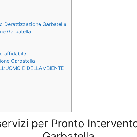
to Derattizzazione Garbatella
one Garbatella
d affidabile
zione Garbatella
LL’UOMO E DELL’AMBIENTE
servizi per Pronto Interven
Garbatella