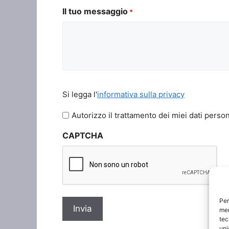
Il tuo messaggio
*
Si
Si legga l'
informativa sulla privacy
legga
l'informativa
Autorizzo il trattamento dei miei dati person
sulla
CAPTCHA
privacy
*
Per
mem
tec
uni