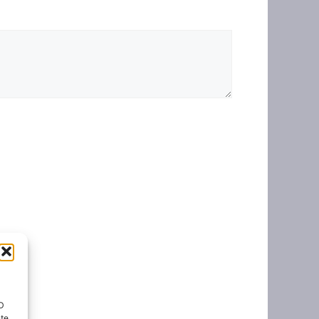
ID
nte