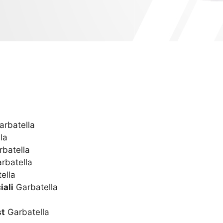
rbatella
la
batella
rbatella
ella
iali
Garbatella
st
Garbatella