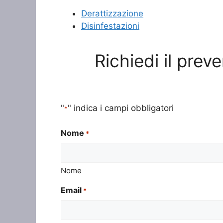
Derattizzazione
Disinfestazioni
Richiedi il prev
"
" indica i campi obbligatori
*
Nome
*
Nome
Email
*