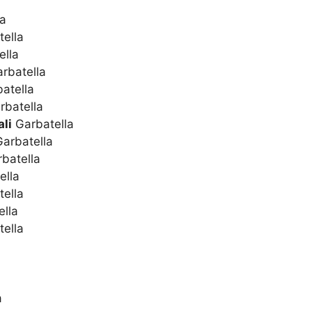
la
ella
ella
rbatella
atella
batella
li
Garbatella
arbatella
batella
ella
ella
lla
ella
a