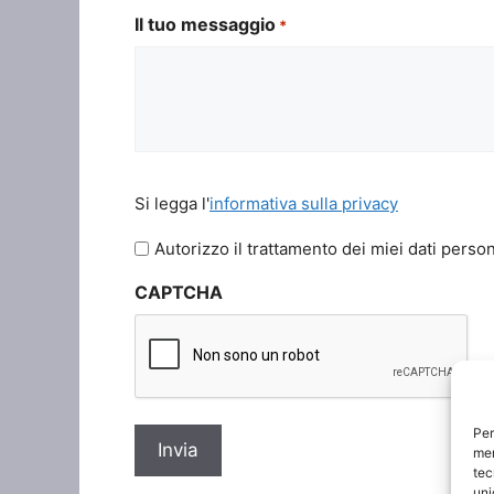
Il tuo messaggio
*
Si
Si legga l'
informativa sulla privacy
legga
l'informativa
Autorizzo il trattamento dei miei dati person
sulla
CAPTCHA
privacy
*
Per
mem
tec
uni