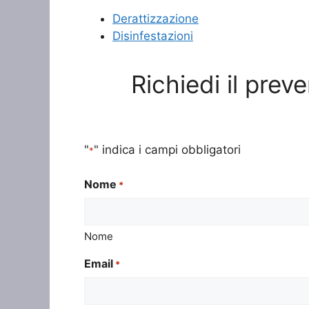
Derattizzazione
Disinfestazioni
Richiedi il prev
"
" indica i campi obbligatori
*
Nome
*
Nome
Email
*