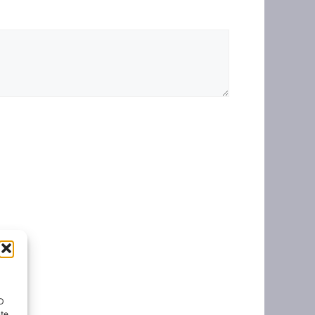
ID
nte