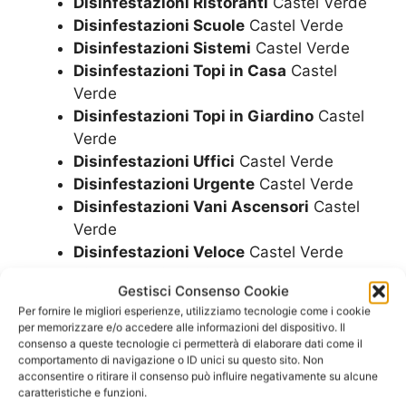
Disinfestazioni Ristoranti
Castel Verde
Disinfestazioni Scuole
Castel Verde
Disinfestazioni Sistemi
Castel Verde
Disinfestazioni Topi in Casa
Castel
Verde
Disinfestazioni Topi in Giardino
Castel
Verde
Disinfestazioni Uffici
Castel Verde
Disinfestazioni Urgente
Castel Verde
Disinfestazioni Vani Ascensori
Castel
Verde
Disinfestazioni Veloce
Castel Verde
Disinfestazioni Ville
Castel Verde
Gestisci Consenso Cookie
Per fornire le migliori esperienze, utilizziamo tecnologie come i cookie
per memorizzare e/o accedere alle informazioni del dispositivo. Il
SCRIVICI
consenso a queste tecnologie ci permetterà di elaborare dati come il
comportamento di navigazione o ID unici su questo sito. Non
acconsentire o ritirare il consenso può influire negativamente su alcune
Maggiori informazioni
caratteristiche e funzioni.