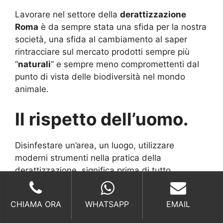
Lavorare nel settore della
derattizzazione
Roma
è da sempre stata una sfida per la nostra
società, una sfida al cambiamento al saper
rintracciare sul mercato prodotti sempre più
“
naturali
” e sempre meno compromettenti dal
punto di vista delle biodiversità nel mondo
animale.
Il rispetto dell’uomo.
Disinfestare un’area, un luogo, utilizzare
moderni strumenti nella pratica della
derattizzazione, significa prima di tutto
rispettare l’uomo
, non dare la possibilità che
agenti esterni si espongano in modo negativo
CHIAMA ORA
WHATSAPP
EMAIL
contro persone o altri animali, questo è il nostro
primo obiettivo. C’è da aggiungere che lo