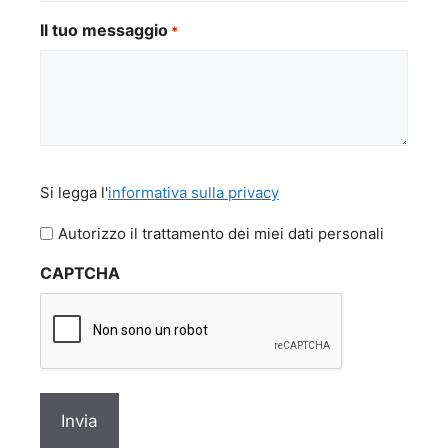
Il tuo messaggio
*
Si
Si legga l'
informativa sulla privacy
legga
l'informativa
Autorizzo il trattamento dei miei dati personali
sulla
CAPTCHA
privacy
*