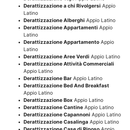
Derattizzazione a chi Rivolgersi
Appio
Latino
Derattizzazione Alberghi
Appio Latino
Derattizzazione Appartamenti
Appio
Latino
Derattizzazione Appartamento
Appio
Latino
Derattizzazione Aree Verdi
Appio Latino
Derattizzazione Attività Commerciali
Appio Latino
Derattizzazione Bar
Appio Latino
Derattizzazione Bed And Breakfast
Appio Latino
Derattizzazione Box
Appio Latino
Derattizzazione Cantine
Appio Latino
Derattizzazione Capannoni
Appio Latino
Derattizzazione Casalinga
Appio Latino
Derattizzazione Case di Riposo
Appio