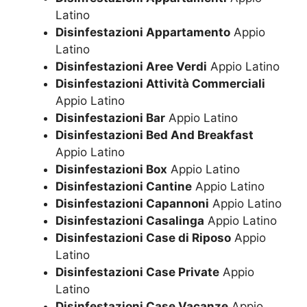
Latino
Disinfestazioni Appartamento
Appio
Latino
Disinfestazioni Aree Verdi
Appio Latino
Disinfestazioni Attività Commerciali
Appio Latino
Disinfestazioni Bar
Appio Latino
Disinfestazioni Bed And Breakfast
Appio Latino
Disinfestazioni Box
Appio Latino
Disinfestazioni Cantine
Appio Latino
Disinfestazioni Capannoni
Appio Latino
Disinfestazioni Casalinga
Appio Latino
Disinfestazioni Case di Riposo
Appio
Latino
Disinfestazioni Case Private
Appio
Latino
Disinfestazioni Case Vacanze
Appio