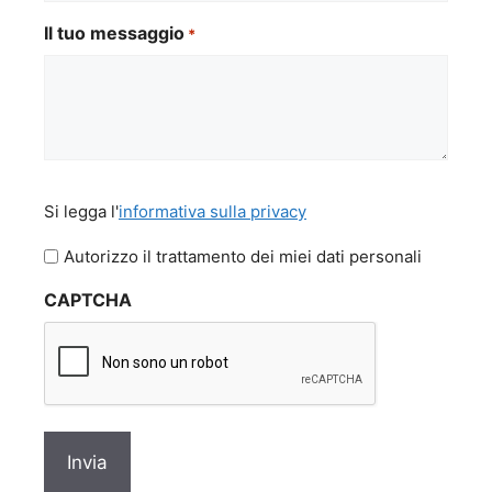
Il tuo messaggio
*
Si
Si legga l'
informativa sulla privacy
legga
l'informativa
Autorizzo il trattamento dei miei dati personali
sulla
CAPTCHA
privacy
*