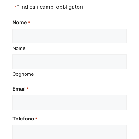
"
" indica i campi obbligatori
*
Nome
*
Nome
Cognome
Email
*
Telefono
*