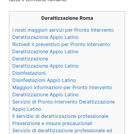
Derattizzazione Roma
I nosti maggiori servizi per Pronto Intervento
Derattizzazione Appio Latino
Richiedi il preventivo per Pronto Intervento
Derattizzazione Appio Latino
Derattizzazione
Derattizzazione Appio Latino
Disinfestazioni
Disinfestazioni Appio Latino
Maggiori informazioni per Pronto Intervento
Derattizzazione Appio Latino
Servizio di Pronto Intervento Derattizzazione
Appio Latino
Il servizio di derattizzazione professionale
Prevenzione e misure precauzionali
Servizio di derattizzazione professionale ed