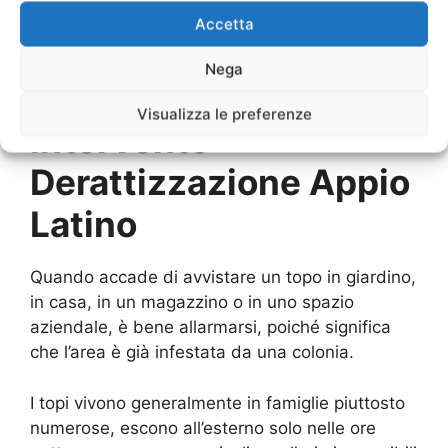
Accetta
Latino
Nega
Servizio di
Pronto
Visualizza le preferenze
Intervento
Derattizzazione Appio
Latino
Quando accade di avvistare un topo in giardino,
in casa, in un magazzino o in uno spazio
aziendale, è bene allarmarsi, poiché significa
che l’area è già infestata da una colonia.
I topi vivono generalmente in famiglie piuttosto
numerose, escono all’esterno solo nelle ore