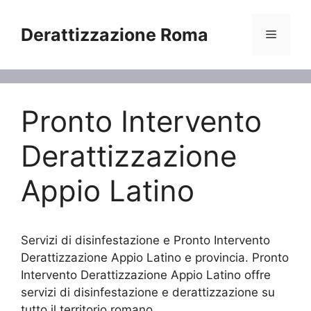
Vai
al
Derattizzazione Roma
Menu
contenuto
Pronto Intervento
Derattizzazione
Appio Latino
Servizi di disinfestazione e Pronto Intervento
Derattizzazione Appio Latino e provincia. Pronto
Intervento Derattizzazione Appio Latino offre
servizi di disinfestazione e derattizzazione su
tutto il territorio romano.