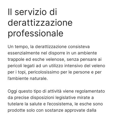
Il servizio di
derattizzazione
professionale
Un tempo, la derattizzazione consisteva
essenzialmente nel disporre in un ambiente
trappole ed esche velenose, senza pensare ai
pericoli legati ad un utilizzo intensivo del veleno
per i topi, pericolosissimo per le persone e per
l’ambiente naturale.
Oggi questo tipo di attività viene regolamentato
da precise disposizioni legislative mirate a
tutelare la salute e l’ecosistema, le esche sono
prodotte solo con sostanze approvate dalla