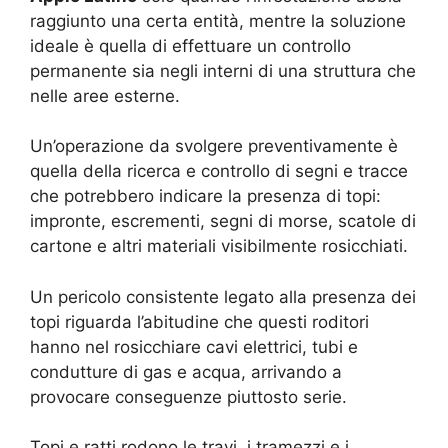
raggiunto una certa entità, mentre la soluzione
ideale è quella di effettuare un controllo
permanente sia negli interni di una struttura che
nelle aree esterne.
Un’operazione da svolgere preventivamente è
quella della ricerca e controllo di segni e tracce
che potrebbero indicare la presenza di topi:
impronte, escrementi, segni di morse, scatole di
cartone e altri materiali visibilmente rosicchiati.
Un pericolo consistente legato alla presenza dei
topi riguarda l’abitudine che questi roditori
hanno nel rosicchiare cavi elettrici, tubi e
condutture di gas e acqua, arrivando a
provocare conseguenze piuttosto serie.
Topi e ratti rodono le travi, i tramezzi e i