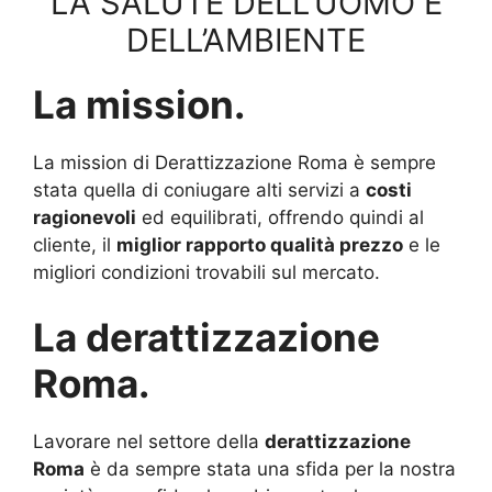
LA SALUTE DELL’UOMO E
DELL’AMBIENTE
La mission.
La mission di Derattizzazione Roma è sempre
stata quella di coniugare alti servizi a
costi
ragionevoli
ed equilibrati, offrendo quindi al
cliente, il
miglior rapporto qualità prezzo
e le
migliori condizioni trovabili sul mercato.
La derattizzazione
Roma.
Lavorare nel settore della
derattizzazione
Roma
è da sempre stata una sfida per la nostra