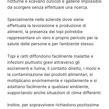
notturne e scavano cunicoli e gallerie impossibili
da scorgere senza effettuare una ricerca.
Specialmente nelle aziende dove viene
effettuala la lavorazione e produzione di
alimenti, la presenza dei topi potrebbe
rappresentare un vero e proprio pericolo per la
salute delle persone e per l’ambiente stesso.
Topi e ratti diffondono facilmente malattie e
infezioni piuttosto gravi attraverso gli
escrementi e l’urina, il contatto diretto, i morsi e
la contaminazione dei prodotti alimentari, si
moltiplicano enormemente e rapidamente e si
adattano facilmente a qualsiasi ambiente,
sopportando anche situazioni di clima differenti.
Inoltre, per sopravvivere richiedono pochissime