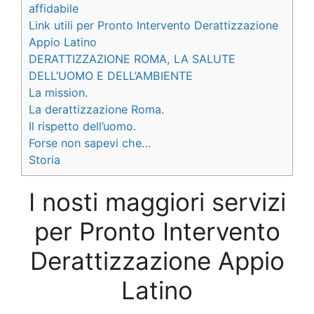
affidabile
Link utili per Pronto Intervento Derattizzazione
Appio Latino
DERATTIZZAZIONE ROMA, LA SALUTE
DELL’UOMO E DELL’AMBIENTE
La mission.
La derattizzazione Roma.
Il rispetto dell’uomo.
Forse non sapevi che…
Storia
I nosti maggiori servizi
per Pronto Intervento
Derattizzazione Appio
Latino