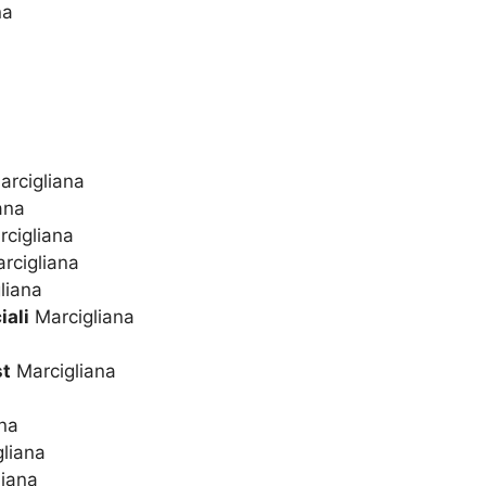
na
rcigliana
ana
cigliana
rcigliana
liana
iali
Marcigliana
st
Marcigliana
na
liana
iana