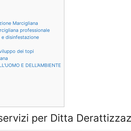
zione Marcigliana
cigliana professionale
 e disinfestazione
viluppo dei topi
iana
LL’UOMO E DELL’AMBIENTE
 servizi per Ditta Derattizza