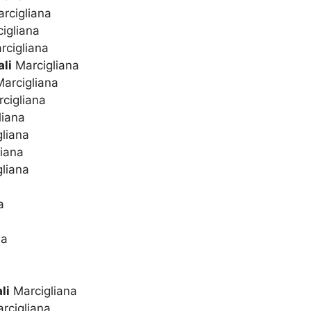
rcigliana
igliana
cigliana
li
Marcigliana
arcigliana
cigliana
liana
liana
iana
liana
a
na
li
Marcigliana
rcigliana