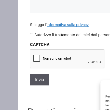
Si
Si legga l'
informativa sulla privacy
legga
l'informativa
Autorizzo il trattamento dei miei dati person
sulla
CAPTCHA
privacy
*
Per
mem
tec
uni