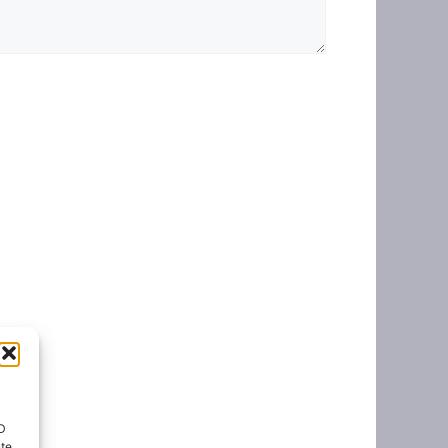
ID
nte