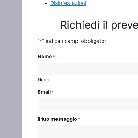
Disinfestazioni
Richiedi il pre
"
" indica i campi obbligatori
*
Nome
*
Nome
Email
*
Il tuo messaggio
*