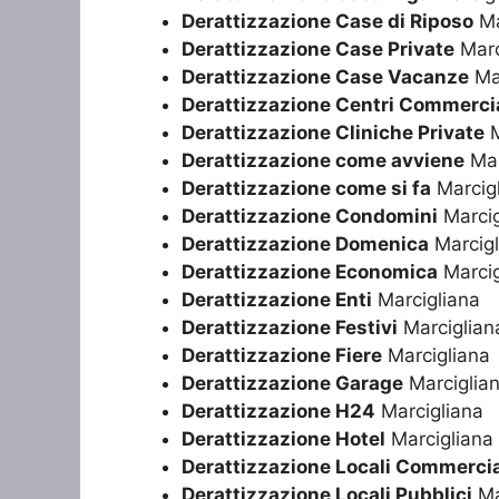
Derattizzazione Case di Riposo
Ma
Derattizzazione Case Private
Marc
Derattizzazione Case Vacanze
Mar
Derattizzazione Centri Commercia
Derattizzazione Cliniche Private
M
Derattizzazione come avviene
Mar
Derattizzazione come si fa
Marcig
Derattizzazione Condomini
Marcig
Derattizzazione Domenica
Marcigl
Derattizzazione Economica
Marcig
Derattizzazione Enti
Marcigliana
Derattizzazione Festivi
Marciglian
Derattizzazione Fiere
Marcigliana
Derattizzazione Garage
Marciglia
Derattizzazione H24
Marcigliana
Derattizzazione Hotel
Marcigliana
Derattizzazione Locali Commercia
Derattizzazione Locali Pubblici
Ma