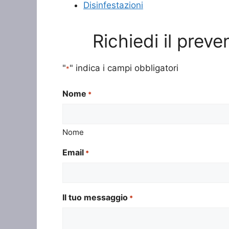
Disinfestazioni
Richiedi il prev
"
" indica i campi obbligatori
*
Nome
*
Nome
Email
*
Il tuo messaggio
*