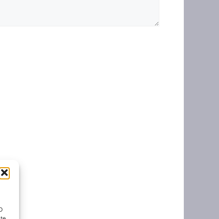
ID
nte