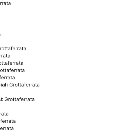
rrata
a
ottaferrata
rrata
ttaferrata
ottaferrata
ferrata
iali
Grottaferrata
st
Grottaferrata
rata
ferrata
errata