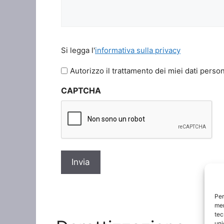
Si
Si legga l'
informativa sulla privacy
legga
l'informativa
Autorizzo il trattamento dei miei dati person
sulla
CAPTCHA
privacy
*
Per
mem
tec
uni