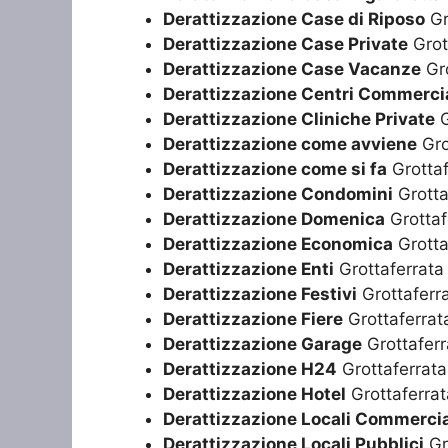
Derattizzazione Case di Riposo
Gr
Derattizzazione Case Private
Grot
Derattizzazione Case Vacanze
Gro
Derattizzazione Centri Commercia
Derattizzazione Cliniche Private
G
Derattizzazione come avviene
Gro
Derattizzazione come si fa
Grottaf
Derattizzazione Condomini
Grotta
Derattizzazione Domenica
Grottaf
Derattizzazione Economica
Grotta
Derattizzazione Enti
Grottaferrata
Derattizzazione Festivi
Grottaferr
Derattizzazione Fiere
Grottaferrat
Derattizzazione Garage
Grottaferr
Derattizzazione H24
Grottaferrata
Derattizzazione Hotel
Grottaferrat
Derattizzazione Locali Commercia
Derattizzazione Locali Pubblici
Gr