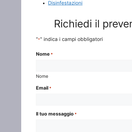
Disinfestazioni
Richiedi il preve
"
" indica i campi obbligatori
*
Nome
*
Nome
Email
*
Il tuo messaggio
*