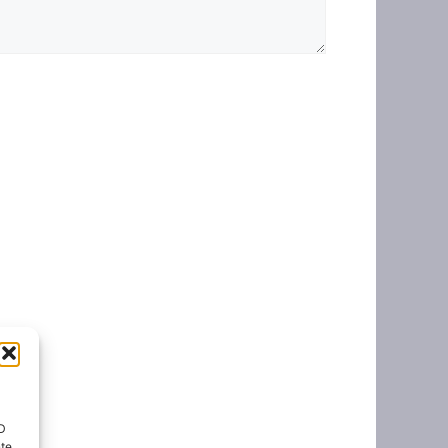
ID
nte