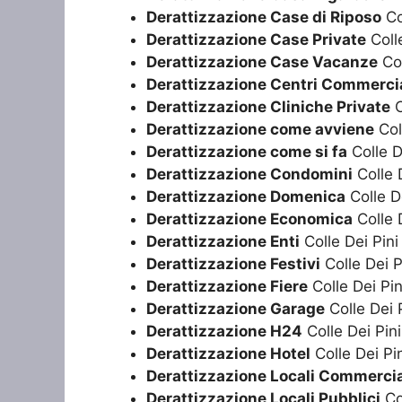
Derattizzazione Case di Riposo
Co
Derattizzazione Case Private
Colle
Derattizzazione Case Vacanze
Col
Derattizzazione Centri Commercia
Derattizzazione Cliniche Private
C
Derattizzazione come avviene
Col
Derattizzazione come si fa
Colle D
Derattizzazione Condomini
Colle D
Derattizzazione Domenica
Colle De
Derattizzazione Economica
Colle D
Derattizzazione Enti
Colle Dei Pini
Derattizzazione Festivi
Colle Dei P
Derattizzazione Fiere
Colle Dei Pin
Derattizzazione Garage
Colle Dei 
Derattizzazione H24
Colle Dei Pini
Derattizzazione Hotel
Colle Dei Pi
Derattizzazione Locali Commercia
Derattizzazione Locali Pubblici
Col