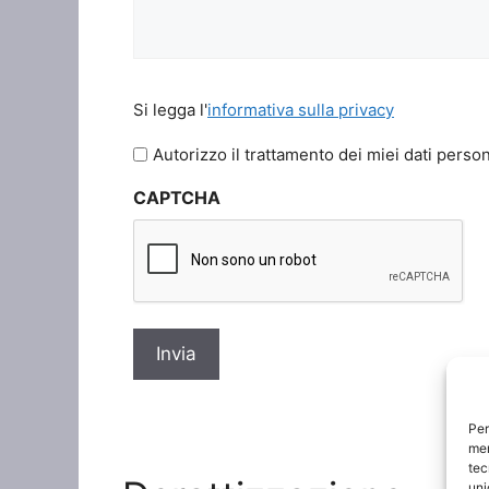
Si
Si legga l'
informativa sulla privacy
legga
l'informativa
Autorizzo il trattamento dei miei dati person
sulla
CAPTCHA
privacy
*
Per
mem
tec
uni