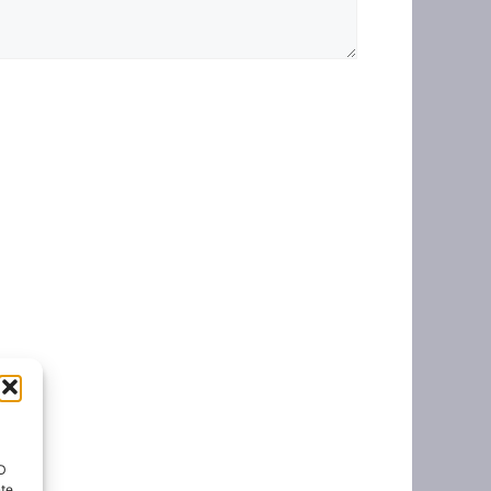
ID
nte