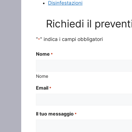
Disinfestazioni
Richiedi il preven
"
" indica i campi obbligatori
*
Nome
*
Nome
Email
*
Il tuo messaggio
*