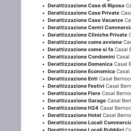
Derattizzazione Case di Riposo
Ca
Derattizzazione Case Private
Casa
Derattizzazione Case Vacanze
Cas
Derattizzazione Centri Commercia
Derattizzazione Cliniche Private
C
Derattizzazione come avviene
Cas
Derattizzazione come si fa
Casal 
Derattizzazione Condomini
Casal 
Derattizzazione Domenica
Casal B
Derattizzazione Economica
Casal 
Derattizzazione Enti
Casal Bernoc
Derattizzazione Festivi
Casal Bern
Derattizzazione Fiere
Casal Berno
Derattizzazione Garage
Casal Ber
Derattizzazione H24
Casal Bernoc
Derattizzazione Hotel
Casal Berno
Derattizzazione Locali Commercia
Derattizzazione Locali Pubblici
Ca