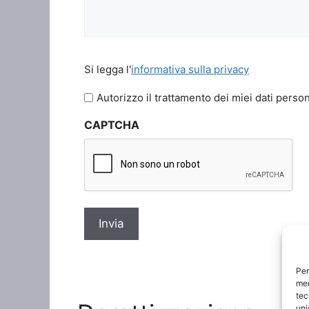
Si
Si legga l'
informativa sulla privacy
legga
l'informativa
Autorizzo il trattamento dei miei dati person
sulla
CAPTCHA
privacy
*
Per
mem
tec
uni