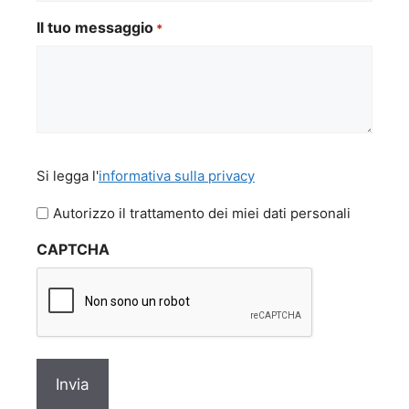
Il tuo messaggio
*
Si
Si legga l'
informativa sulla privacy
legga
l'informativa
Autorizzo il trattamento dei miei dati personali
sulla
CAPTCHA
privacy
*