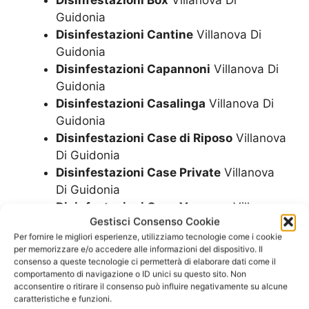
Disinfestazioni Box
Villanova Di
Guidonia
Disinfestazioni Cantine
Villanova Di
Guidonia
Disinfestazioni Capannoni
Villanova Di
Guidonia
Disinfestazioni Casalinga
Villanova Di
Guidonia
Disinfestazioni Case di Riposo
Villanova
Di Guidonia
Disinfestazioni Case Private
Villanova
Di Guidonia
Disinfestazioni Case Vacanze
Villanova
Gestisci Consenso Cookie
Di Guidonia
Per fornire le migliori esperienze, utilizziamo tecnologie come i cookie
Disinfestazioni Centri Commerciali
per memorizzare e/o accedere alle informazioni del dispositivo. Il
Villanova Di Guidonia
consenso a queste tecnologie ci permetterà di elaborare dati come il
comportamento di navigazione o ID unici su questo sito. Non
Disinfestazioni Cliniche Private
acconsentire o ritirare il consenso può influire negativamente su alcune
Villanova Di Guidonia
caratteristiche e funzioni.