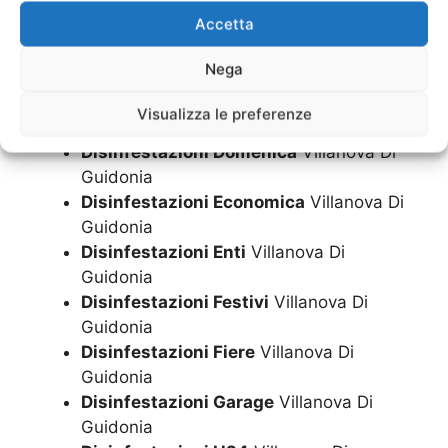
Disinfestazioni come avviene
Villanova
Accetta
Di Guidonia
Disinfestazioni come si fa
Villanova Di
Nega
Guidonia
Disinfestazioni Condomini
Villanova Di
Visualizza le preferenze
Guidonia
Disinfestazioni Domenica
Villanova Di
Guidonia
Disinfestazioni Economica
Villanova Di
Guidonia
Disinfestazioni Enti
Villanova Di
Guidonia
Disinfestazioni Festivi
Villanova Di
Guidonia
Disinfestazioni Fiere
Villanova Di
Guidonia
Disinfestazioni Garage
Villanova Di
Guidonia