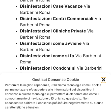
Barberini Roma
Disinfestazioni Case Vacanze
Via
Barberini Roma
Disinfestazioni Centri Commerciali
Via
Barberini Roma
Disinfestazioni Cliniche Private
Via
Barberini Roma
Disinfestazioni come avviene
Via
Barberini Roma
Disinfestazioni come si fa
Via Barberini
Roma
Disinfestazioni Condomini
Via Barberini
Roma
Gestisci Consenso Cookie
Disinfestazioni Domenica
Via Barberini
Per fornire le migliori esperienze, utilizziamo tecnologie come i cookie
Roma
per memorizzare e/o accedere alle informazioni del dispositivo. Il
Disinfestazioni Economica
Via Barberini
consenso a queste tecnologie ci permetterà di elaborare dati come il
comportamento di navigazione o ID unici su questo sito. Non
Roma
acconsentire o ritirare il consenso può influire negativamente su alcune
Disinfestazioni Enti
Via Barberini Roma
caratteristiche e funzioni.