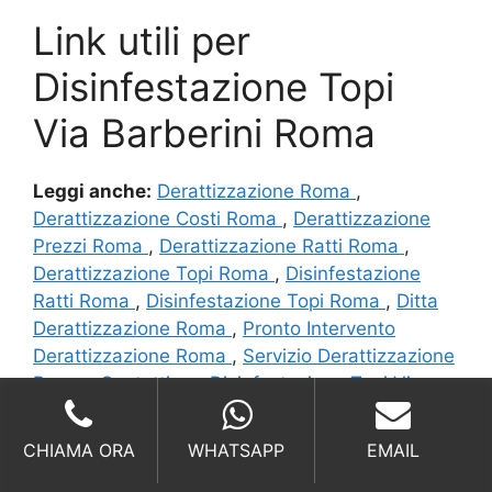
Link utili per
Disinfestazione Topi
Via Barberini Roma
Leggi anche:
Derattizzazione Roma
,
Derattizzazione Costi Roma
,
Derattizzazione
Prezzi Roma
,
Derattizzazione Ratti Roma
,
Derattizzazione Topi Roma
,
Disinfestazione
Ratti Roma
,
Disinfestazione Topi Roma
,
Ditta
Derattizzazione Roma
,
Pronto Intervento
Derattizzazione Roma
,
Servizio Derattizzazione
Roma
,
Contatti per Disinfestazione Topi Via
Barberini Roma
Lavoriamo da oltre 25 anni in questo settore,
CHIAMA ORA
WHATSAPP
EMAIL
abbiamo messo in sicurezza dai Ratti