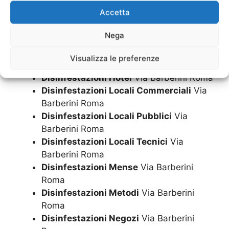
Disinfestazioni Festivi
Via Barberini
Accetta
Roma
Disinfestazioni Fiere
Via Barberini Roma
Nega
Disinfestazioni Garage
Via Barberini
Roma
Visualizza le preferenze
Disinfestazioni H24
Via Barberini Roma
Disinfestazioni Hotel
Via Barberini Roma
Disinfestazioni Locali Commerciali
Via
Barberini Roma
Disinfestazioni Locali Pubblici
Via
Barberini Roma
Disinfestazioni Locali Tecnici
Via
Barberini Roma
Disinfestazioni Mense
Via Barberini
Roma
Disinfestazioni Metodi
Via Barberini
Roma
Disinfestazioni Negozi
Via Barberini