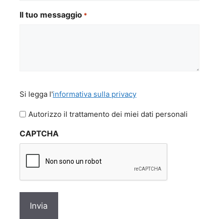
Il tuo messaggio
*
Si
Si legga l'
informativa sulla privacy
legga
l'informativa
Autorizzo il trattamento dei miei dati personali
sulla
CAPTCHA
privacy
*