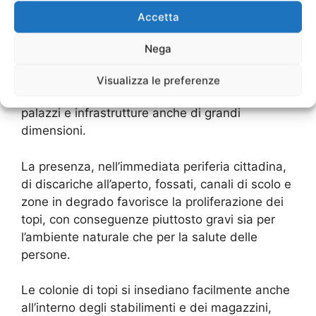
residenziali, i magazzini e le aziende anche
Accetta
quando sono situati in città, in quanto si tratta
di roditori facilmente adattabili, che richiedono
Nega
pochissime risorse per sopravvivere e che
riescono a svilupparsi facilmente anche in
Visualizza le preferenze
colonie molto numerose, arrivando ad infestare
palazzi e infrastrutture anche di grandi
dimensioni.
La presenza, nell’immediata periferia cittadina,
di discariche all’aperto, fossati, canali di scolo e
zone in degrado favorisce la proliferazione dei
topi, con conseguenze piuttosto gravi sia per
l’ambiente naturale che per la salute delle
persone.
Le colonie di topi si insediano facilmente anche
all’interno degli stabilimenti e dei magazzini,