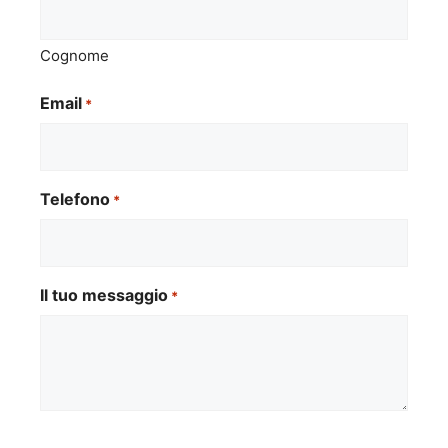
Cognome
Email
*
Telefono
*
Il tuo messaggio
*
Si