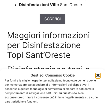
Disinfestazioni Ville
Sant’Oreste
SCRIVICI
Maggiori informazioni
per Disinfestazione
Topi Sant’Oreste
Disinfestazione topi e
Gestisci Consenso Cookie
ratti da ambienti
Per fornire le migliori esperienze, utilizziamo tecnologie come i cookie
per memorizzare e/o accedere alle informazioni del dispositivo. Il
residenziali e aziende
consenso a queste tecnologie ci permetterà di elaborare dati come il
comportamento di navigazione o ID unici su questo sito. Non
acconsentire o ritirare il consenso può influire negativamente su alcune
Topi e ratti infestano facilmente le strutture
caratteristiche e funzioni.