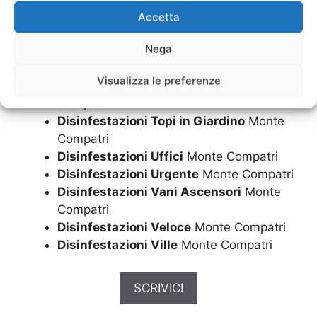
Disinfestazioni Ristoranti
Monte
Accetta
Compatri
Nega
Disinfestazioni Scuole
Monte Compatri
Disinfestazioni Sistemi
Monte Compatri
Visualizza le preferenze
Disinfestazioni Topi in Casa
Monte
Compatri
Disinfestazioni Topi in Giardino
Monte
Compatri
Disinfestazioni Uffici
Monte Compatri
Disinfestazioni Urgente
Monte Compatri
Disinfestazioni Vani Ascensori
Monte
Compatri
Disinfestazioni Veloce
Monte Compatri
Disinfestazioni Ville
Monte Compatri
SCRIVICI