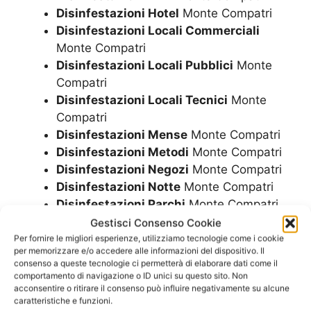
Disinfestazioni Hotel
Monte Compatri
Disinfestazioni Locali Commerciali
Monte Compatri
Disinfestazioni Locali Pubblici
Monte
Compatri
Disinfestazioni Locali Tecnici
Monte
Compatri
Disinfestazioni Mense
Monte Compatri
Disinfestazioni Metodi
Monte Compatri
Disinfestazioni Negozi
Monte Compatri
Disinfestazioni Notte
Monte Compatri
Disinfestazioni Parchi
Monte Compatri
Disinfestazioni Parco
Monte Compatri
Gestisci Consenso Cookie
Disinfestazioni Pub
Monte Compatri
Per fornire le migliori esperienze, utilizziamo tecnologie come i cookie
per memorizzare e/o accedere alle informazioni del dispositivo. Il
Disinfestazioni Residence
Monte
consenso a queste tecnologie ci permetterà di elaborare dati come il
Compatri
comportamento di navigazione o ID unici su questo sito. Non
acconsentire o ritirare il consenso può influire negativamente su alcune
Disinfestazioni Ristorante
Monte
caratteristiche e funzioni.
Compatri