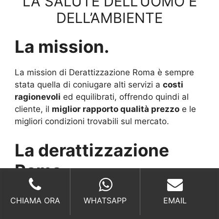
LA SALUTE DELL’UOMO E
DELL’AMBIENTE
La mission.
La mission di Derattizzazione Roma è sempre
stata quella di coniugare alti servizi a
costi
ragionevoli
ed equilibrati, offrendo quindi al
cliente, il
miglior rapporto qualità prezzo
e le
migliori condizioni trovabili sul mercato.
La derattizzazione
Roma.
Lavorare nel settore della
derattizzazione
CHIAMA ORA
WHATSAPP
EMAIL
Roma
è da sempre stata una sfida per la nostra