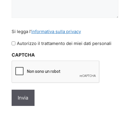
Si
Si legga l'
informativa sulla privacy
legga
l'informativa
Autorizzo il trattamento dei miei dati personali
sulla
CAPTCHA
privacy
*