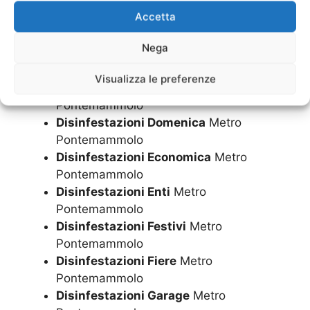
Pontemammolo
Accetta
Disinfestazioni come avviene
Metro
Pontemammolo
Nega
Disinfestazioni come si fa
Metro
Pontemammolo
Visualizza le preferenze
Disinfestazioni Condomini
Metro
Pontemammolo
Disinfestazioni Domenica
Metro
Pontemammolo
Disinfestazioni Economica
Metro
Pontemammolo
Disinfestazioni Enti
Metro
Pontemammolo
Disinfestazioni Festivi
Metro
Pontemammolo
Disinfestazioni Fiere
Metro
Pontemammolo
Disinfestazioni Garage
Metro