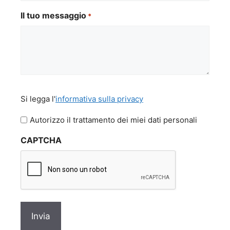
Il tuo messaggio
*
Si
Si legga l'
informativa sulla privacy
legga
l'informativa
Autorizzo il trattamento dei miei dati personali
sulla
CAPTCHA
privacy
*