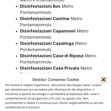
Metro Pontemammolo
Disinfestazioni Box
Metro
Pontemammolo
Disinfestazioni Cantine
Metro
Pontemammolo
Disinfestazioni Capannoni
Metro
Pontemammolo
Disinfestazioni Casalinga
Metro
Pontemammolo
Disinfestazioni Case di Riposo
Metro
Pontemammolo
Disinfestazioni Case Private
Metro
Pontemammolo
Gestisci Consenso Cookie
Disinfestazioni Case Vacanze
Metro
Per fornire le migliori esperienze, utilizziamo tecnologie come i cookie
Pontemammolo
per memorizzare e/o accedere alle informazioni del dispositivo. Il
Disinfestazioni Centri Commerciali
consenso a queste tecnologie ci permetterà di elaborare dati come il
comportamento di navigazione o ID unici su questo sito. Non
Metro Pontemammolo
acconsentire o ritirare il consenso può influire negativamente su alcune
Disinfestazioni Cliniche Private
Metro
caratteristiche e funzioni.