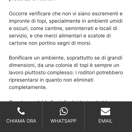
Occorre verificare che non vi siano escrementi e
impronte di topi, specialmente in ambienti umidi
e oscuri, come cantine, seminterrati e locali di
servizio, e che merci alimentari e scatole di
cartone non portino segni di morsi.
Bonificare un ambiente, soprattutto se di grandi
dimensioni, da una colonia di topi è sempre un
lavoro piuttosto complesso: i roditori potrebbero
ripresentarsi in quanto non eliminati
completamente.
Questo perché le famiglie dei topi potrebbero
non avere un’unica sede, ma essere diffuse in
più parti di una struttura.
CHIAMA ORA
WHATSAPP
EMAIL