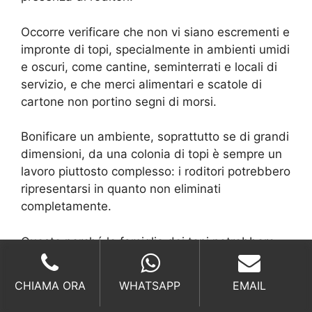
Occorre verificare che non vi siano escrementi e
impronte di topi, specialmente in ambienti umidi
e oscuri, come cantine, seminterrati e locali di
servizio, e che merci alimentari e scatole di
cartone non portino segni di morsi.
Bonificare un ambiente, soprattutto se di grandi
dimensioni, da una colonia di topi è sempre un
lavoro piuttosto complesso: i roditori potrebbero
ripresentarsi in quanto non eliminati
completamente.
Questo perché le famiglie dei topi potrebbero
non avere un’unica sede, ma essere diffuse in
più parti di una struttura.
CHIAMA ORA
WHATSAPP
EMAIL