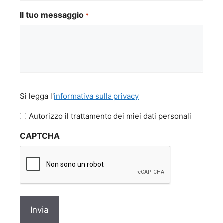
Il tuo messaggio
*
Si
Si legga l'
informativa sulla privacy
legga
l'informativa
Autorizzo il trattamento dei miei dati personali
sulla
CAPTCHA
privacy
*