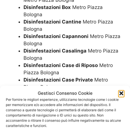
Metro Piazza Bologna
Disinfestazioni Box
Metro Piazza
Bologna
Disinfestazioni Cantine
Metro Piazza
Bologna
Disinfestazioni Capannoni
Metro Piazza
Bologna
Disinfestazioni Casalinga
Metro Piazza
Bologna
Disinfestazioni Case di Riposo
Metro
Piazza Bologna
Disinfestazioni Case Private
Metro
Piazza Bologna
Gestisci Consenso Cookie
Disinfestazioni Case Vacanze
Metro
Per fornire le migliori esperienze, utilizziamo tecnologie come i cookie
Piazza Bologna
per memorizzare e/o accedere alle informazioni del dispositivo. Il
Disinfestazioni Centri Commerciali
consenso a queste tecnologie ci permetterà di elaborare dati come il
comportamento di navigazione o ID unici su questo sito. Non
Metro Piazza Bologna
acconsentire o ritirare il consenso può influire negativamente su alcune
Disinfestazioni Cliniche Private
Metro
caratteristiche e funzioni.