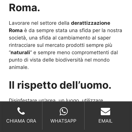
Roma.
Lavorare nel settore della
derattizzazione
Roma
è da sempre stata una sfida per la nostra
società, una sfida al cambiamento al saper
rintracciare sul mercato prodotti sempre più
“
naturali
” e sempre meno compromettenti dal
punto di vista delle biodiversità nel mondo
animale.
Il rispetto dell’uomo.
Disinfestare un’area, un luogo, utilizzare
moderni strumenti nella pratica della
derattizzazione, significa prima di tutto
CHIAMA ORA
WHATSAPP
EMAIL
rispettare l’uomo
, non dare la possibilità che
agenti esterni si espongano in modo negativo