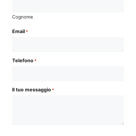
Cognome
Email
*
Telefono
*
Il tuo messaggio
*
Si