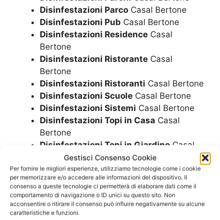
Disinfestazioni Parco
Casal Bertone
Disinfestazioni Pub
Casal Bertone
Disinfestazioni Residence
Casal
Bertone
Disinfestazioni Ristorante
Casal
Bertone
Disinfestazioni Ristoranti
Casal Bertone
Disinfestazioni Scuole
Casal Bertone
Disinfestazioni Sistemi
Casal Bertone
Disinfestazioni Topi in Casa
Casal
Bertone
Disinfestazioni Topi in Giardino
Casal
Bertone
Gestisci Consenso Cookie
Disinfestazioni Uffici
Casal Bertone
Per fornire le migliori esperienze, utilizziamo tecnologie come i cookie
per memorizzare e/o accedere alle informazioni del dispositivo. Il
Disinfestazioni Urgente
Casal Bertone
consenso a queste tecnologie ci permetterà di elaborare dati come il
Disinfestazioni Vani Ascensori
Casal
comportamento di navigazione o ID unici su questo sito. Non
acconsentire o ritirare il consenso può influire negativamente su alcune
Bertone
caratteristiche e funzioni.
Disinfestazioni Veloce
Casal Bertone