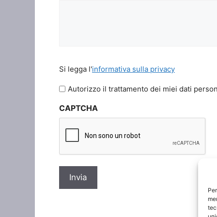
Si
Si legga l'
informativa sulla privacy
legga
l'informativa
Autorizzo il trattamento dei miei dati person
sulla
CAPTCHA
privacy
*
Per
mem
tec
uni