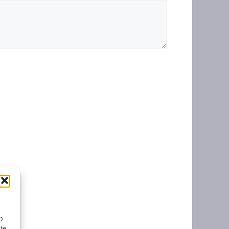
ID
nte