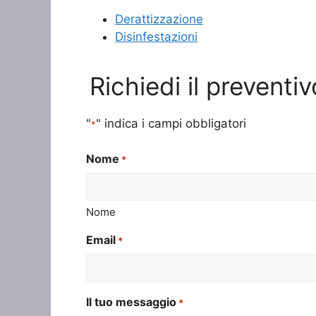
Derattizzazione
Disinfestazioni
Richiedi il preventi
"
" indica i campi obbligatori
*
Nome
*
Nome
Email
*
Il tuo messaggio
*