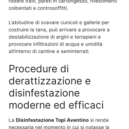
rodere travi, pareti in cartongesso, rivestimenti
coibentati e controsoffitti.
L’abitudine di scavare cunicoli e gallerie per
costruire la tana, può arrivare a provocare a
destabilizzazione di argini e terrapieni e
provocare infiltrazioni di acqua e umidità
all’interno di cantine e seminterrati.
Procedure di
derattizzazione e
disinfestazione
moderne ed efficaci
La
Disinfestazione Topi Aventino
si rende
necessaria nel momento in cui si notasse la