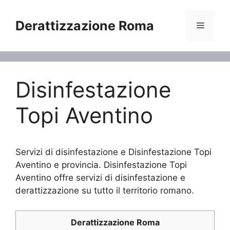
Vai
al
Derattizzazione Roma
Menu
contenuto
Disinfestazione
Topi Aventino
Servizi di disinfestazione e Disinfestazione Topi
Aventino e provincia. Disinfestazione Topi
Aventino offre servizi di disinfestazione e
derattizzazione su tutto il territorio romano.
Derattizzazione Roma