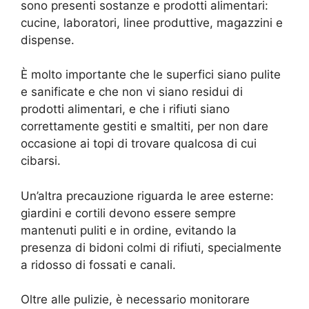
sono presenti sostanze e prodotti alimentari:
cucine, laboratori, linee produttive, magazzini e
dispense.
È molto importante che le superfici siano pulite
e sanificate e che non vi siano residui di
prodotti alimentari, e che i rifiuti siano
correttamente gestiti e smaltiti, per non dare
occasione ai topi di trovare qualcosa di cui
cibarsi.
Un’altra precauzione riguarda le aree esterne:
giardini e cortili devono essere sempre
mantenuti puliti e in ordine, evitando la
presenza di bidoni colmi di rifiuti, specialmente
a ridosso di fossati e canali.
Oltre alle pulizie, è necessario monitorare