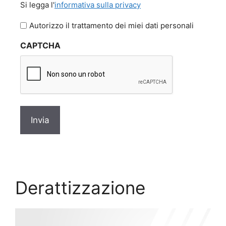
Si legga l'
informativa sulla privacy
legga
l'informativa
Autorizzo il trattamento dei miei dati personali
sulla
CAPTCHA
privacy
*
Derattizzazione