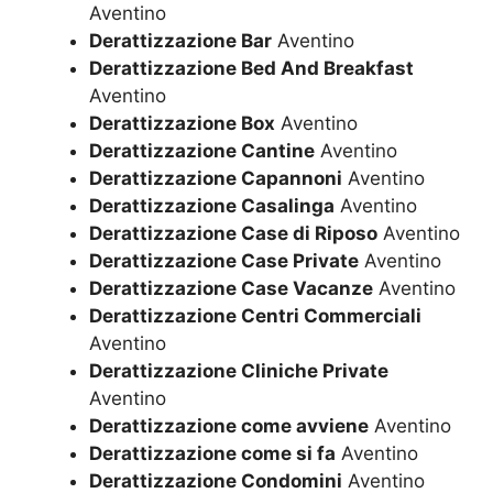
Aventino
Derattizzazione Bar
Aventino
Derattizzazione Bed And Breakfast
Aventino
Derattizzazione Box
Aventino
Derattizzazione Cantine
Aventino
Derattizzazione Capannoni
Aventino
Derattizzazione Casalinga
Aventino
Derattizzazione Case di Riposo
Aventino
Derattizzazione Case Private
Aventino
Derattizzazione Case Vacanze
Aventino
Derattizzazione Centri Commerciali
Aventino
Derattizzazione Cliniche Private
Aventino
Derattizzazione come avviene
Aventino
Derattizzazione come si fa
Aventino
Derattizzazione Condomini
Aventino