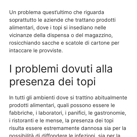
Un problema quest’ultimo che riguarda
soprattutto le aziende che trattano prodotti
alimentari, dove i topi si insediano nelle
vicinanze della dispensa o del magazzino,
rosicchiando sacche e scatole di cartone per
intaccare le provviste.
I problemi dovuti alla
presenza dei topi
In tutti gli ambienti dove si trattino abitualmente
prodotti alimentari, quali possono essere le
fabbriche, i laboratori, i panifici, le gastronomie,
i ristoranti e le mense, la presenza dei topi
risulta essere estremamente dannosa sia per la
possibilità di diffondere le infezioni, sia per la