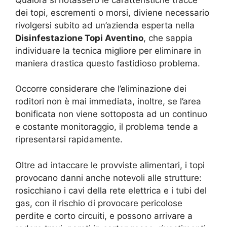
dei topi, escrementi o morsi, diviene necessario
rivolgersi subito ad un’azienda esperta nella
Disinfestazione Topi Aventino
, che sappia
individuare la tecnica migliore per eliminare in
maniera drastica questo fastidioso problema.
Occorre considerare che l’eliminazione dei
roditori non è mai immediata, inoltre, se l’area
bonificata non viene sottoposta ad un continuo
e costante monitoraggio, il problema tende a
ripresentarsi rapidamente.
Oltre ad intaccare le provviste alimentari, i topi
provocano danni anche notevoli alle strutture:
rosicchiano i cavi della rete elettrica e i tubi del
gas, con il rischio di provocare pericolose
perdite e corto circuiti, e possono arrivare a