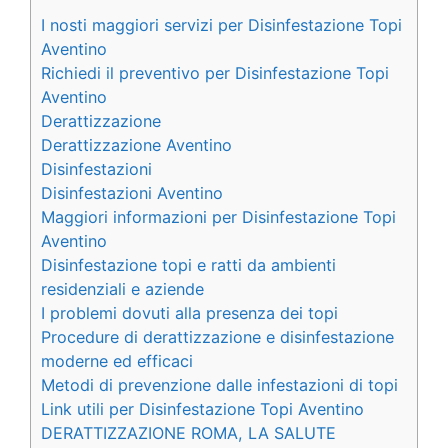
I nosti maggiori servizi per Disinfestazione Topi
Aventino
Richiedi il preventivo per Disinfestazione Topi
Aventino
Derattizzazione
Derattizzazione Aventino
Disinfestazioni
Disinfestazioni Aventino
Maggiori informazioni per Disinfestazione Topi
Aventino
Disinfestazione topi e ratti da ambienti
residenziali e aziende
I problemi dovuti alla presenza dei topi
Procedure di derattizzazione e disinfestazione
moderne ed efficaci
Metodi di prevenzione dalle infestazioni di topi
Link utili per Disinfestazione Topi Aventino
DERATTIZZAZIONE ROMA, LA SALUTE