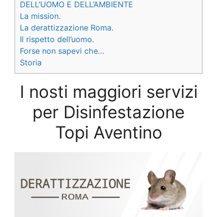
DELL’UOMO E DELL’AMBIENTE
La mission.
La derattizzazione Roma.
Il rispetto dell’uomo.
Forse non sapevi che…
Storia
I nosti maggiori servizi
per Disinfestazione
Topi Aventino