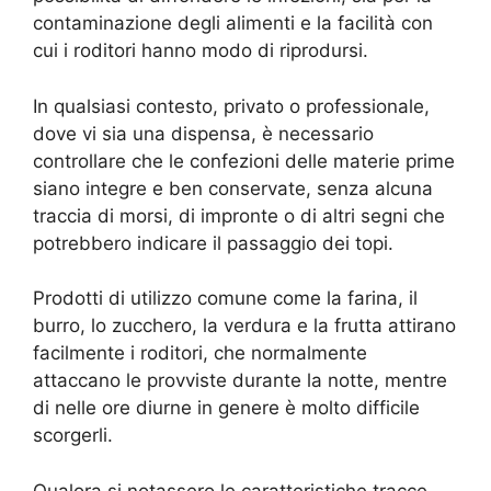
contaminazione degli alimenti e la facilità con
cui i roditori hanno modo di riprodursi.
In qualsiasi contesto, privato o professionale,
dove vi sia una dispensa, è necessario
controllare che le confezioni delle materie prime
siano integre e ben conservate, senza alcuna
traccia di morsi, di impronte o di altri segni che
potrebbero indicare il passaggio dei topi.
Prodotti di utilizzo comune come la farina, il
burro, lo zucchero, la verdura e la frutta attirano
facilmente i roditori, che normalmente
attaccano le provviste durante la notte, mentre
di nelle ore diurne in genere è molto difficile
scorgerli.
Qualora si notassero le caratteristiche tracce