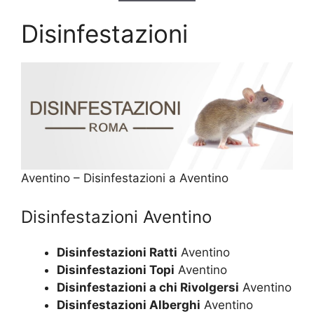
Disinfestazioni
Aventino – Disinfestazioni a Aventino
Disinfestazioni Aventino
Disinfestazioni Ratti
Aventino
Disinfestazioni Topi
Aventino
Disinfestazioni a chi Rivolgersi
Aventino
Disinfestazioni Alberghi
Aventino