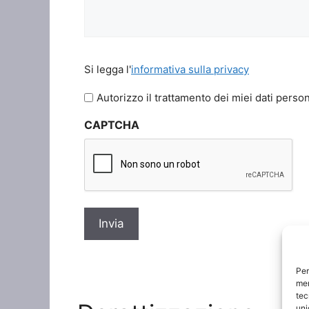
Si
Si legga l'
informativa sulla privacy
legga
l'informativa
Autorizzo il trattamento dei miei dati person
sulla
CAPTCHA
privacy
*
Per
mem
tec
uni