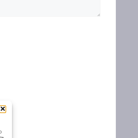
ID
nte