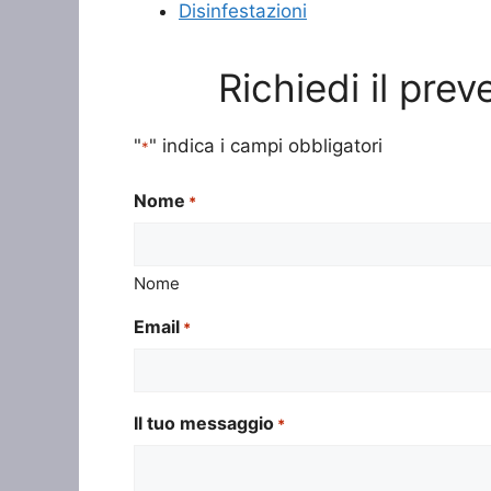
Disinfestazioni
Richiedi il prev
"
" indica i campi obbligatori
*
Nome
*
Nome
Email
*
Il tuo messaggio
*