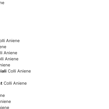
ene
lli Aniene
iene
li Aniene
lli Aniene
Aniene
iali
Colli Aniene
st
Colli Aniene
ene
Aniene
niene