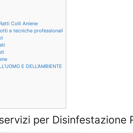
atti Colli Aniene
otti e tecniche professionali
pi
ati
ti
iene
LL’UOMO E DELL’AMBIENTE
servizi per Disinfestazione 