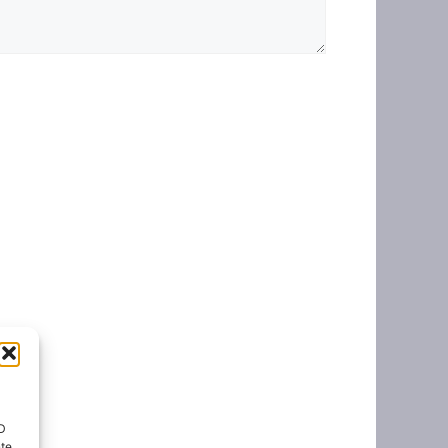
ID
nte