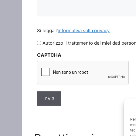
Si
Si legga l'
informativa sulla privacy
legga
l'informativa
Autorizzo il trattamento dei miei dati person
sulla
CAPTCHA
privacy
*
Per
mem
tec
uni