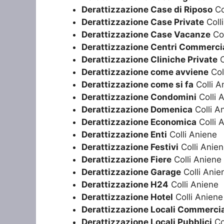
Derattizzazione Case di Riposo
Co
Derattizzazione Case Private
Coll
Derattizzazione Case Vacanze
Col
Derattizzazione Centri Commercia
Derattizzazione Cliniche Private
C
Derattizzazione come avviene
Col
Derattizzazione come si fa
Colli A
Derattizzazione Condomini
Colli 
Derattizzazione Domenica
Colli A
Derattizzazione Economica
Colli 
Derattizzazione Enti
Colli Aniene
Derattizzazione Festivi
Colli Anie
Derattizzazione Fiere
Colli Aniene
Derattizzazione Garage
Colli Anie
Derattizzazione H24
Colli Aniene
Derattizzazione Hotel
Colli Aniene
Derattizzazione Locali Commercia
Derattizzazione Locali Pubblici
Co