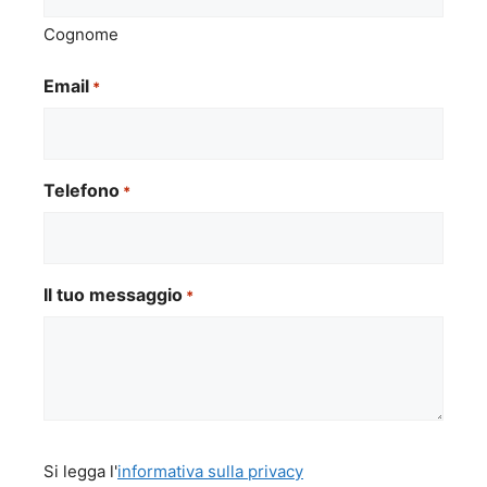
Cognome
Email
*
Telefono
*
Il tuo messaggio
*
Si
Si legga l'
informativa sulla privacy
legga