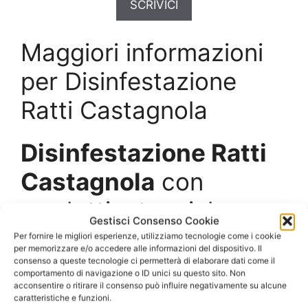
SCRIVICI
Maggiori informazioni
per Disinfestazione
Ratti Castagnola
Disinfestazione Ratti
Castagnola
con
prodotti e tecniche
Gestisci Consenso Cookie
professionali
Per fornire le migliori esperienze, utilizziamo tecnologie come i cookie
per memorizzare e/o accedere alle informazioni del dispositivo. Il
consenso a queste tecnologie ci permetterà di elaborare dati come il
comportamento di navigazione o ID unici su questo sito. Non
Ratti e topi sono presenti normalmente non solo
acconsentire o ritirare il consenso può influire negativamente su alcune
nelle campagne ma anche in tutti i luoghi
caratteristiche e funzioni.