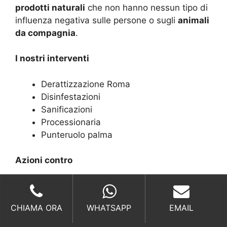
prodotti naturali
che non hanno nessun tipo di
influenza negativa sulle persone o sugli
animali
da compagnia
.
I nostri interventi
Derattizzazione Roma
Disinfestazioni
Sanificazioni
Processionaria
Punteruolo palma
Azioni contro
Scarafaggi
Anti Formiche
CHIAMA ORA
WHATSAPP
EMAIL
Disinfestazione zanzare
Disinfestazioni blatte