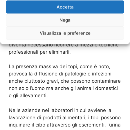
abitati, e la loro presenza è molto più
Accetta
abbondante e diffusa di quanto si possa
immaginare.
Nega
Se la loro presenza dovesse svilupparsi fino a
Visualizza le preferenze
diventare una vera e propria infestazione,
diventa necessario ricorrere a mezzi e tecniche
professionali per eliminarli.
La presenza massiva dei topi, come è noto,
provoca la diffusione di patologie e infezioni
anche piuttosto gravi, che possono contaminare
non solo l’uomo ma anche gli animali domestici
o gli allevamenti.
Nelle aziende nei laboratori in cui avviene la
lavorazione di prodotti alimentari, i topi possono
inquinare il cibo attraverso gli escrementi, l’urina