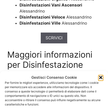
Disinfestazioni Vani Ascensori
Alessandrino
Disinfestazioni Veloce
Alessandrino
Disinfestazioni Ville
Alessandrino
SCRIVICI
Maggiori informazioni
per Disinfestazione
Ratti Alessandrino
Gestisci Consenso Cookie
Per fornire le migliori esperienze, utilizziamo tecnologie come i cookie
Disinfestazione Ratti
per memorizzare e/o accedere alle informazioni del dispositivo. Il
consenso a queste tecnologie ci permetterà di elaborare dati come il
comportamento di navigazione o ID unici su questo sito. Non
Alessandrino
con
acconsentire o ritirare il consenso può influire negativamente su alcune
caratteristiche e funzioni.