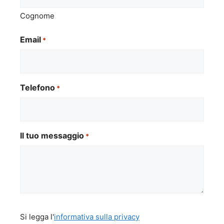
Cognome
Email
*
Telefono
*
Il tuo messaggio
*
Si
Si legga l'
informativa sulla privacy
legga