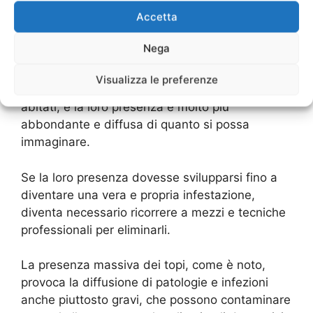
prodotti e tecniche
Accetta
professionali
Nega
Ratti e topi sono presenti normalmente non solo
Visualizza le preferenze
nelle campagne ma anche in tutti i luoghi
abitati, e la loro presenza è molto più
abbondante e diffusa di quanto si possa
immaginare.
Se la loro presenza dovesse svilupparsi fino a
diventare una vera e propria infestazione,
diventa necessario ricorrere a mezzi e tecniche
professionali per eliminarli.
La presenza massiva dei topi, come è noto,
provoca la diffusione di patologie e infezioni
anche piuttosto gravi, che possono contaminare