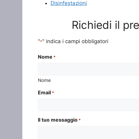
Disinfestazioni
Richiedi il p
"
" indica i campi obbligatori
*
Nome
*
Nome
Email
*
Il tuo messaggio
*