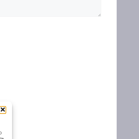
ID
nte