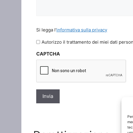
Si
Si legga l'
informativa sulla privacy
legga
l'informativa
Autorizzo il trattamento dei miei dati person
sulla
CAPTCHA
privacy
*
Per
mem
tec
uni