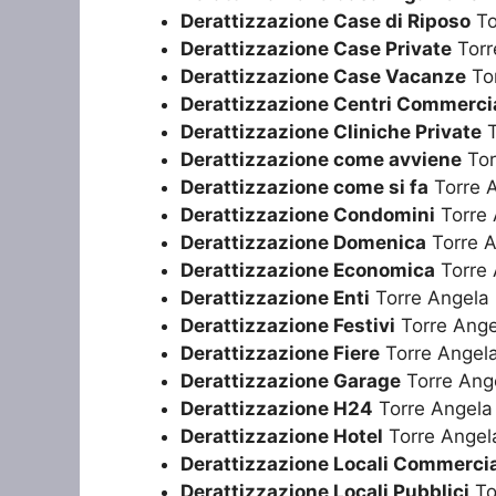
Derattizzazione Case di Riposo
To
Derattizzazione Case Private
Torr
Derattizzazione Case Vacanze
Tor
Derattizzazione Centri Commercia
Derattizzazione Cliniche Private
T
Derattizzazione come avviene
Tor
Derattizzazione come si fa
Torre 
Derattizzazione Condomini
Torre 
Derattizzazione Domenica
Torre A
Derattizzazione Economica
Torre 
Derattizzazione Enti
Torre Angela
Derattizzazione Festivi
Torre Ange
Derattizzazione Fiere
Torre Angel
Derattizzazione Garage
Torre Ang
Derattizzazione H24
Torre Angela
Derattizzazione Hotel
Torre Angel
Derattizzazione Locali Commercia
Derattizzazione Locali Pubblici
To