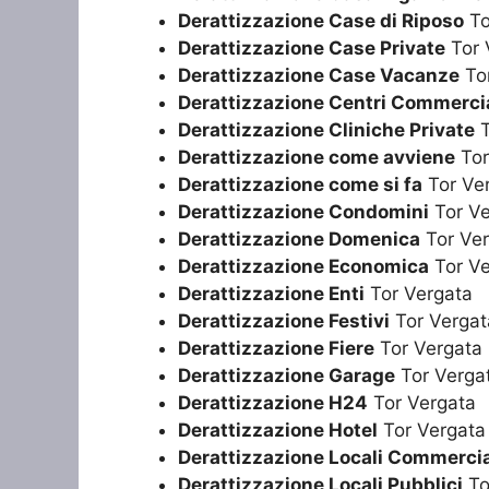
Derattizzazione Case di Riposo
To
Derattizzazione Case Private
Tor 
Derattizzazione Case Vacanze
Tor
Derattizzazione Centri Commercia
Derattizzazione Cliniche Private
T
Derattizzazione come avviene
Tor
Derattizzazione come si fa
Tor Ve
Derattizzazione Condomini
Tor Ve
Derattizzazione Domenica
Tor Ver
Derattizzazione Economica
Tor Ve
Derattizzazione Enti
Tor Vergata
Derattizzazione Festivi
Tor Vergat
Derattizzazione Fiere
Tor Vergata
Derattizzazione Garage
Tor Verga
Derattizzazione H24
Tor Vergata
Derattizzazione Hotel
Tor Vergata
Derattizzazione Locali Commercia
Derattizzazione Locali Pubblici
To