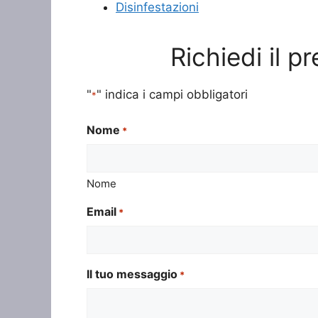
Disinfestazioni
Richiedi il p
"
" indica i campi obbligatori
*
Nome
*
Nome
Email
*
Il tuo messaggio
*