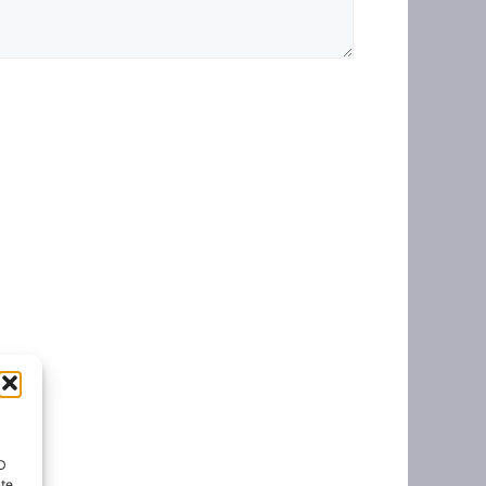
ID
nte