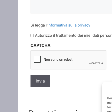
Si
Si legga l'
informativa sulla privacy
legga
l'informativa
Autorizzo il trattamento dei miei dati person
sulla
CAPTCHA
privacy
*
Per
mem
tec
uni