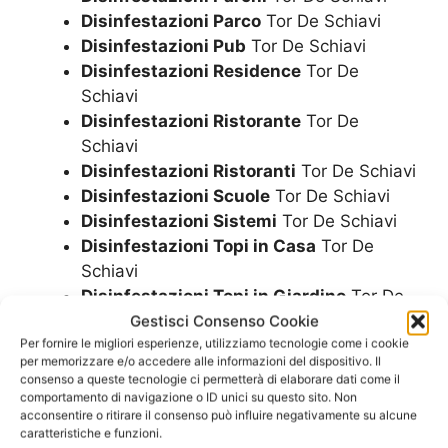
Disinfestazioni Parco
Tor De Schiavi
Disinfestazioni Pub
Tor De Schiavi
Disinfestazioni Residence
Tor De
Schiavi
Disinfestazioni Ristorante
Tor De
Schiavi
Disinfestazioni Ristoranti
Tor De Schiavi
Disinfestazioni Scuole
Tor De Schiavi
Disinfestazioni Sistemi
Tor De Schiavi
Disinfestazioni Topi in Casa
Tor De
Schiavi
Disinfestazioni Topi in Giardino
Tor De
Schiavi
Gestisci Consenso Cookie
Per fornire le migliori esperienze, utilizziamo tecnologie come i cookie
Disinfestazioni Uffici
Tor De Schiavi
per memorizzare e/o accedere alle informazioni del dispositivo. Il
Disinfestazioni Urgente
Tor De Schiavi
consenso a queste tecnologie ci permetterà di elaborare dati come il
Disinfestazioni Vani Ascensori
Tor De
comportamento di navigazione o ID unici su questo sito. Non
acconsentire o ritirare il consenso può influire negativamente su alcune
Schiavi
caratteristiche e funzioni.
Disinfestazioni Veloce
Tor De Schiavi