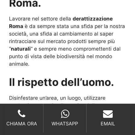
Roma.
Lavorare nel settore della
derattizzazione
Roma
è da sempre stata una sfida per la nostra
società, una sfida al cambiamento al saper
rintracciare sul mercato prodotti sempre più
“
naturali
” e sempre meno compromettenti dal
punto di vista delle biodiversità nel mondo
animale.
Il rispetto dell’uomo.
Disinfestare un’area, un luogo, utilizzare
moderni strumenti nella pratica della
derattizzazione, significa prima di tutto
rispettare l’uomo
, non dare la possibilità che
CHIAMA ORA
WHATSAPP
EMAIL
agenti esterni si espongano in modo negativo