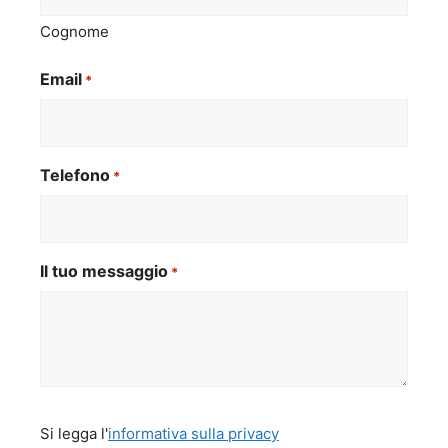
Cognome
Email
*
Telefono
*
Il tuo messaggio
*
Si
Si legga l'
informativa sulla privacy
legga