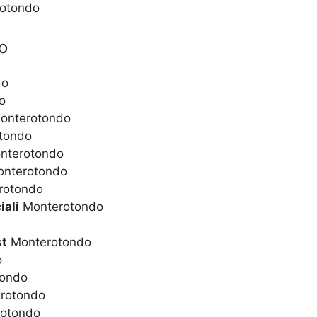
rotondo
o
do
o
onterotondo
tondo
nterotondo
nterotondo
rotondo
iali
Monterotondo
st
Monterotondo
o
ondo
rotondo
otondo