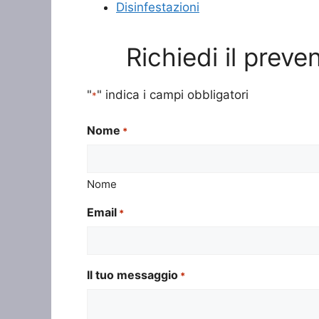
Disinfestazioni
Richiedi il prev
"
" indica i campi obbligatori
*
Nome
*
Nome
Email
*
Il tuo messaggio
*