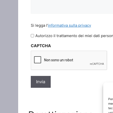
Si
Si legga l'
informativa sulla privacy
legga
l'informativa
Autorizzo il trattamento dei miei dati person
sulla
CAPTCHA
privacy
*
Per
mem
tec
uni