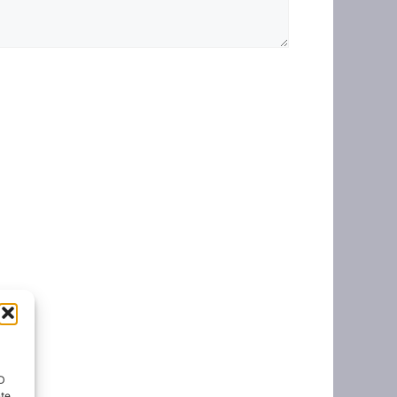
ID
nte