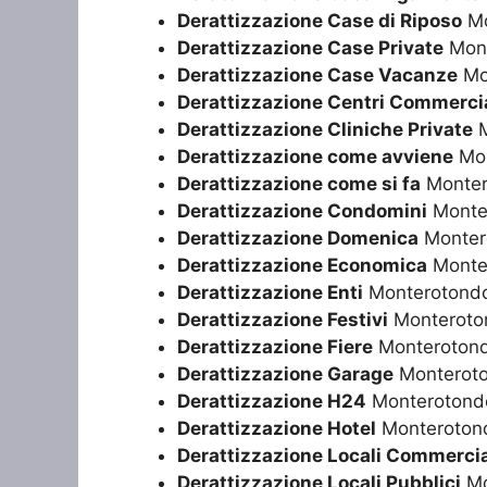
Derattizzazione Case di Riposo
Mo
Derattizzazione Case Private
Mont
Derattizzazione Case Vacanze
Mo
Derattizzazione Centri Commercia
Derattizzazione Cliniche Private
M
Derattizzazione come avviene
Mon
Derattizzazione come si fa
Monter
Derattizzazione Condomini
Monte
Derattizzazione Domenica
Monter
Derattizzazione Economica
Monte
Derattizzazione Enti
Monterotond
Derattizzazione Festivi
Monteroto
Derattizzazione Fiere
Monteroton
Derattizzazione Garage
Monterot
Derattizzazione H24
Monterotond
Derattizzazione Hotel
Monteroton
Derattizzazione Locali Commercia
Derattizzazione Locali Pubblici
Mo