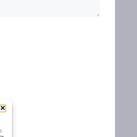
ID
nte