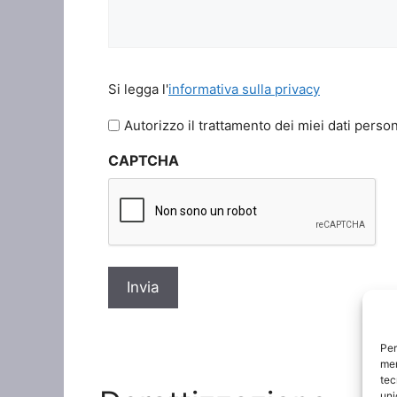
Si
Si legga l'
informativa sulla privacy
legga
l'informativa
Autorizzo il trattamento dei miei dati person
sulla
CAPTCHA
privacy
*
Per
mem
tec
uni