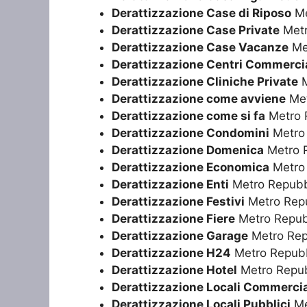
Derattizzazione Case di Riposo
Me
Derattizzazione Case Private
Metr
Derattizzazione Case Vacanze
Me
Derattizzazione Centri Commercia
Derattizzazione Cliniche Private
M
Derattizzazione come avviene
Met
Derattizzazione come si fa
Metro 
Derattizzazione Condomini
Metro
Derattizzazione Domenica
Metro 
Derattizzazione Economica
Metro
Derattizzazione Enti
Metro Repubb
Derattizzazione Festivi
Metro Rep
Derattizzazione Fiere
Metro Repub
Derattizzazione Garage
Metro Rep
Derattizzazione H24
Metro Repubb
Derattizzazione Hotel
Metro Repub
Derattizzazione Locali Commercia
Derattizzazione Locali Pubblici
Me