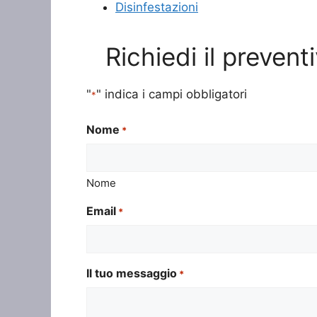
Disinfestazioni
Richiedi il preven
"
" indica i campi obbligatori
*
Nome
*
Nome
Email
*
Il tuo messaggio
*