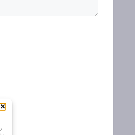
ID
nte