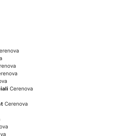
erenova
a
renova
renova
ova
iali
Cerenova
st
Cerenova
a
ova
va