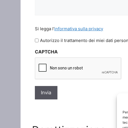
Si
Si legga l'
informativa sulla privacy
legga
l'informativa
Autorizzo il trattamento dei miei dati person
sulla
CAPTCHA
privacy
*
Per
mem
tec
uni