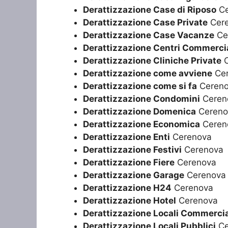
Derattizzazione Case di Riposo
Ce
Derattizzazione Case Private
Cer
Derattizzazione Case Vacanze
Ce
Derattizzazione Centri Commercia
Derattizzazione Cliniche Private
C
Derattizzazione come avviene
Cer
Derattizzazione come si fa
Ceren
Derattizzazione Condomini
Ceren
Derattizzazione Domenica
Cereno
Derattizzazione Economica
Ceren
Derattizzazione Enti
Cerenova
Derattizzazione Festivi
Cerenova
Derattizzazione Fiere
Cerenova
Derattizzazione Garage
Cerenova
Derattizzazione H24
Cerenova
Derattizzazione Hotel
Cerenova
Derattizzazione Locali Commercia
Derattizzazione Locali Pubblici
Ce