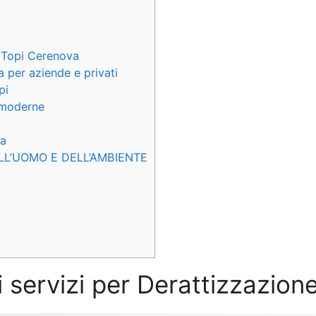
e Topi Cerenova
a per aziende e privati
pi
e moderne
va
LL’UOMO E DELL’AMBIENTE
i servizi per Derattizzazio