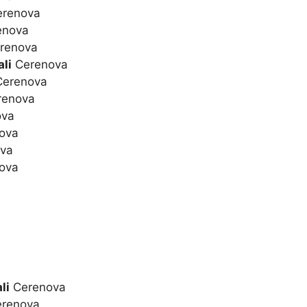
renova
enova
renova
li
Cerenova
erenova
enova
ova
ova
va
ova
li
Cerenova
renova