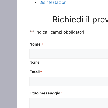
Disinfestazioni
Richiedi il pr
"
" indica i campi obbligatori
*
Nome
*
Nome
Email
*
Il tuo messaggio
*