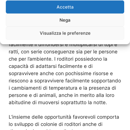
tipo di strutture favoriscono lo sviluppo e la
Accetta
proliferazione delle colonie di questi roditori.
Nega
La presenza di aree degradate, discariche
all’aperto, fossati e canali contribuisce a creare
Visualizza le preferenze
un ambiente e un microclima che comporta
facilmente il diffondersi e moltiplicarsi di topi e
ratti, con serie conseguenze sia per le persone
che per l’ambiente. I roditori possiedono la
capacità di adattarsi facilmente e di
sopravvivere anche con pochissime risorse e
riescono a sopravvivere facilmente sopportando
i cambiamenti di temperatura e la presenza di
persone e di animali, anche in merito alla loro
abitudine di muoversi soprattutto la notte.
L’insieme delle opportunità favorevoli comporta
lo sviluppo di colonie di roditori anche di