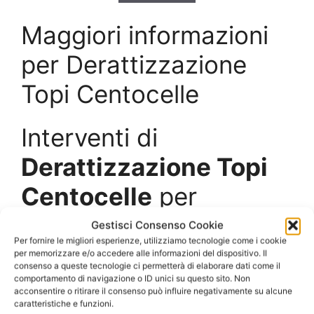
Maggiori informazioni
per Derattizzazione
Topi Centocelle
Interventi di
Derattizzazione Topi
Centocelle
per
aziende e privati
Gestisci Consenso Cookie
Per fornire le migliori esperienze, utilizziamo tecnologie come i cookie
per memorizzare e/o accedere alle informazioni del dispositivo. Il
La presenza dei topi nei centri urbani e negli
consenso a queste tecnologie ci permetterà di elaborare dati come il
comportamento di navigazione o ID unici su questo sito. Non
ambienti produttivi e commerciali è piuttosto
acconsentire o ritirare il consenso può influire negativamente su alcune
diffusa, in quanto le caratteristiche di questo
caratteristiche e funzioni.