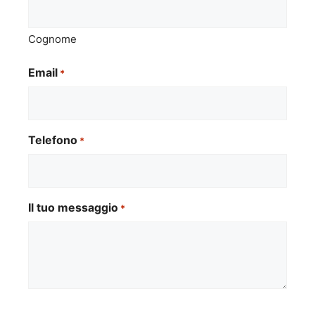
Cognome
Email
*
Telefono
*
Il tuo messaggio
*
Si