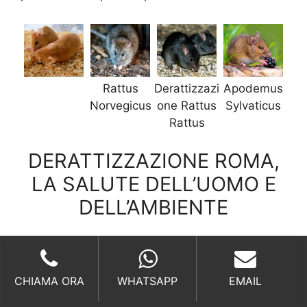
Rattus
Derattizzazi
Apodemus
Norvegicus
one Rattus
Sylvaticus
Rattus
DERATTIZZAZIONE ROMA,
LA SALUTE DELL’UOMO E
DELL’AMBIENTE
La mission.
CHIAMA ORA
WHATSAPP
EMAIL
La mission di Derattizzazione Roma è sempre
stata quella di coniugare alti servizi a
costi