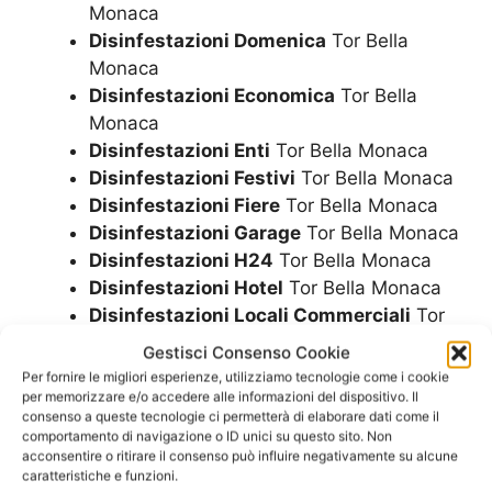
Monaca
Disinfestazioni Domenica
Tor Bella
Monaca
Disinfestazioni Economica
Tor Bella
Monaca
Disinfestazioni Enti
Tor Bella Monaca
Disinfestazioni Festivi
Tor Bella Monaca
Disinfestazioni Fiere
Tor Bella Monaca
Disinfestazioni Garage
Tor Bella Monaca
Disinfestazioni H24
Tor Bella Monaca
Disinfestazioni Hotel
Tor Bella Monaca
Disinfestazioni Locali Commerciali
Tor
Bella Monaca
Gestisci Consenso Cookie
Disinfestazioni Locali Pubblici
Tor Bella
Per fornire le migliori esperienze, utilizziamo tecnologie come i cookie
Monaca
per memorizzare e/o accedere alle informazioni del dispositivo. Il
consenso a queste tecnologie ci permetterà di elaborare dati come il
Disinfestazioni Locali Tecnici
Tor Bella
comportamento di navigazione o ID unici su questo sito. Non
Monaca
acconsentire o ritirare il consenso può influire negativamente su alcune
caratteristiche e funzioni.
Disinfestazioni Mense
Tor Bella Monaca