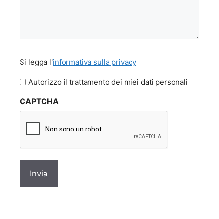
Si
Si legga l'
informativa sulla privacy
legga
l'informativa
Autorizzo il trattamento dei miei dati personali
sulla
CAPTCHA
privacy
*