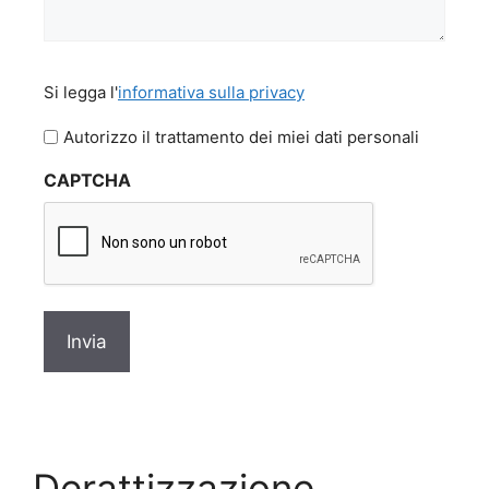
Si
Si legga l'
informativa sulla privacy
legga
l'informativa
Autorizzo il trattamento dei miei dati personali
sulla
CAPTCHA
privacy
*
Derattizzazione