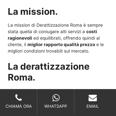
La mission.
La mission di Derattizzazione Roma è sempre
stata quella di coniugare alti servizi a
costi
ragionevoli
ed equilibrati, offrendo quindi al
cliente, il
miglior rapporto qualità prezzo
e le
migliori condizioni trovabili sul mercato.
La derattizzazione
Roma.
Lavorare nel settore della
derattizzazione
Roma
è da sempre stata una sfida per la nostra
società, una sfida al cambiamento al saper
CHIAMA ORA
WHATSAPP
EMAIL
rintracciare sul mercato prodotti sempre più