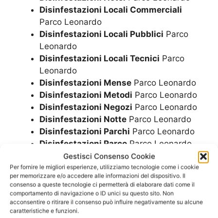
Disinfestazioni Locali Commerciali
Parco Leonardo
Disinfestazioni Locali Pubblici
Parco
Leonardo
Disinfestazioni Locali Tecnici
Parco
Leonardo
Disinfestazioni Mense
Parco Leonardo
Disinfestazioni Metodi
Parco Leonardo
Disinfestazioni Negozi
Parco Leonardo
Disinfestazioni Notte
Parco Leonardo
Disinfestazioni Parchi
Parco Leonardo
Disinfestazioni Parco
Parco Leonardo
Disinfestazioni Pub
Parco Leonardo
Gestisci Consenso Cookie
Disinfestazioni Residence
Parco
Per fornire le migliori esperienze, utilizziamo tecnologie come i cookie
per memorizzare e/o accedere alle informazioni del dispositivo. Il
Leonardo
consenso a queste tecnologie ci permetterà di elaborare dati come il
Disinfestazioni Ristorante
Parco
comportamento di navigazione o ID unici su questo sito. Non
acconsentire o ritirare il consenso può influire negativamente su alcune
Leonardo
caratteristiche e funzioni.
Disinfestazioni Ristoranti
Parco