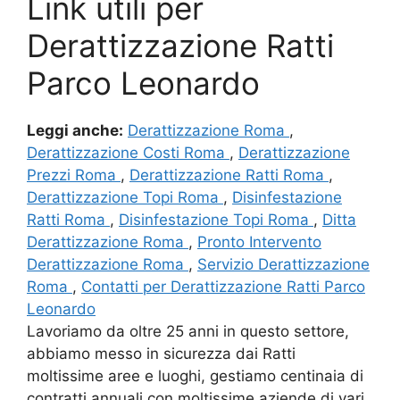
Link utili per
Derattizzazione Ratti
Parco Leonardo
Leggi anche:
Derattizzazione Roma
,
Derattizzazione Costi Roma
,
Derattizzazione
Prezzi Roma
,
Derattizzazione Ratti Roma
,
Derattizzazione Topi Roma
,
Disinfestazione
Ratti Roma
,
Disinfestazione Topi Roma
,
Ditta
Derattizzazione Roma
,
Pronto Intervento
Derattizzazione Roma
,
Servizio Derattizzazione
Roma
,
Contatti per Derattizzazione Ratti Parco
Leonardo
Lavoriamo da oltre 25 anni in questo settore,
abbiamo messo in sicurezza dai Ratti
moltissime aree e luoghi, gestiamo centinaia di
contratti annuali con moltissime aziende di vari