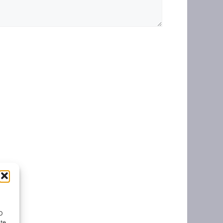
ID
nte