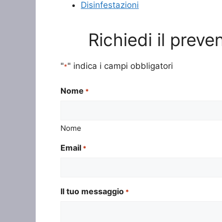
Disinfestazioni
Richiedi il prev
"
" indica i campi obbligatori
*
Nome
*
Nome
Email
*
Il tuo messaggio
*