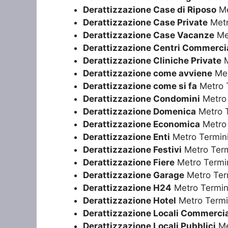
Derattizzazione Case di Riposo
Me
Derattizzazione Case Private
Metr
Derattizzazione Case Vacanze
Met
Derattizzazione Centri Commercia
Derattizzazione Cliniche Private
M
Derattizzazione come avviene
Met
Derattizzazione come si fa
Metro 
Derattizzazione Condomini
Metro 
Derattizzazione Domenica
Metro T
Derattizzazione Economica
Metro 
Derattizzazione Enti
Metro Termin
Derattizzazione Festivi
Metro Term
Derattizzazione Fiere
Metro Termi
Derattizzazione Garage
Metro Ter
Derattizzazione H24
Metro Termin
Derattizzazione Hotel
Metro Termi
Derattizzazione Locali Commercia
Derattizzazione Locali Pubblici
Me