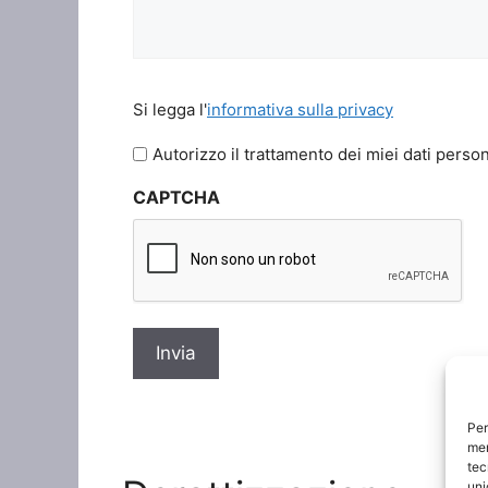
Si
Si legga l'
informativa sulla privacy
legga
l'informativa
Autorizzo il trattamento dei miei dati person
sulla
CAPTCHA
privacy
*
Per
mem
tec
uni